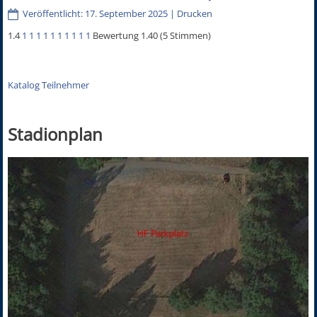
Veröffentlicht: 17. September 2025
|
Drucken
1.4
1
1
1
1
1
1
1
1
1
1
Bewertung 1.40 (5 Stimmen)
Katalog Teilnehmer
Stadionplan