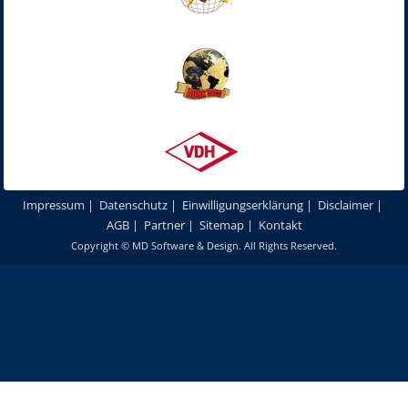
Impressum
|
Datenschutz
|
Einwilligungserklärung
|
Disclaimer
|
AGB
|
Partner
|
Sitemap
|
Kontakt
Copyright ©
MD Software & Design
. All Rights Reserved.
Um unsere Webseite für Sie optimal zu gestalten und fortlaufend