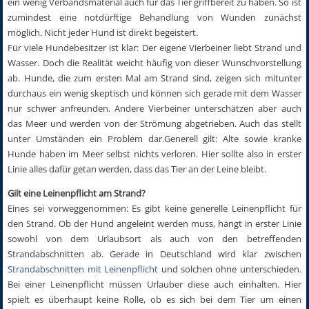
ein wenig Verbandsmaterial auch für das Tier griffbereit zu haben. So ist
zumindest eine notdürftige Behandlung von Wunden zunächst
möglich. Nicht jeder Hund ist direkt begeistert.
Für viele Hundebesitzer ist klar: Der eigene Vierbeiner liebt Strand und
Wasser. Doch die Realität weicht häufig von dieser Wunschvorstellung
ab. Hunde, die zum ersten Mal am Strand sind, zeigen sich mitunter
durchaus ein wenig skeptisch und können sich gerade mit dem Wasser
nur schwer anfreunden. Andere Vierbeiner unterschätzen aber auch
das Meer und werden von der Strömung abgetrieben. Auch das stellt
unter Umständen ein Problem dar.Generell gilt: Alte sowie kranke
Hunde haben im Meer selbst nichts verloren. Hier sollte also in erster
Linie alles dafür getan werden, dass das Tier an der Leine bleibt.
Gilt eine Leinenpflicht am Strand?
Eines sei vorweggenommen: Es gibt keine generelle Leinenpflicht für
den Strand. Ob der Hund angeleint werden muss, hängt in erster Linie
sowohl von dem Urlaubsort als auch von den betreffenden
Strandabschnitten ab. Gerade in Deutschland wird klar zwischen
Strandabschnitten mit Leinenpflicht
und solchen ohne unterschieden.
Bei einer Leinenpflicht müssen Urlauber diese auch einhalten. Hier
spielt es überhaupt keine Rolle, ob es sich bei dem Tier um einen