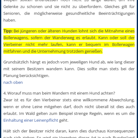
Gelenke zu schonen und sie nicht zu überfordern. Gleiches gilt für
Senioren, die möglicherweise gesundheitliche Beeinträchtigungen
haben.
Tipp:
Bei jüngeren oder älteren Hunden lohnt sich die Mitnahme eines
Bollerwagens, sofern der Wanderweg es erlaubt. Kann oder soll der
Vierbeiner nicht mehr laufen, kann er bequem im Bollerwagen
mitfahren und die Unternehmung trotzdem genießen.
Grundsätzlich hängt es jedoch vom jeweiligen Hund ab, wie lang dieser
mit seinem Besitzern wandern kann. Dies sollte man stets bei der
Planung berücksichtigen.
nach oben
4. Worauf muss man beim Wandern mit einem Hund achten?
Zwar ist es für den Vierbeiner stets eine willkommene Abwechslung,
wenn er ohne Leine mitgehen darf, doch nicht überall ist dies auch
erlaubt. Im Wald gelten zum Beispiel strenge Regeln, wenn es um die
Einhaltung einer Leinenpflicht
geht.
Hält sich der Besitzer nicht daran, kann dies durchaus Konsequenzen
nach sich ziehen. So wird ein Vergehen dieser Art je nach Bundesland