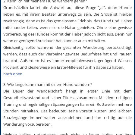
2. Kann ich mit meinem Hund wandern gehen?
Grundsätzlich lautet die Antwort auf diese Frage "Ja!", denn Hunde
lieben es, mit ihrem Besitzer unterwegs zu sein. Die Größe ist hierbei
zweitrangig, denn es ist das gemeinsame Erlebnis, das Hund und Halter
miteinander teilen, wenn sie die Natur genießen. Ohne eine gewisse
Vorbereitung des Hundes kommt der Halter jedoch nicht aus. Denn nur
wenn er genügend Ausdauer hat, kann er auch mithalten.
Gleichzeitig sollte während der gesamten Wanderung berücksichtigt
werden, dass auch der Vierbeiner gewisse Bedürfnisse hat und Pausen
braucht. Außerdem ist es immer empfehlenswert, genügend Wasser,
Proviant und idealerweise ein Erste-Hilfe-Set für ihn dabei zu haben.
nach oben
3. Wie lange kann man mit einem Hund wandern?
Die Dauer der Wanderschaft hängt in erster Linie mit dem
Gesundheitszustand und seiner Fitness zusammen. Mit dem richtigen
Training und regelmäßigen Spaziergängen kann ein Rottweiler mehrere
Stunden mithalten. Das bedeutet, seine vorerst kurzen und leichten
Spaziergänge immer weiter auszudehnen und ihn richtig auf die
Wanderung vorzubereiten.
Welpen sollten unterdessen noch nicht zu lange laufen, um ihre