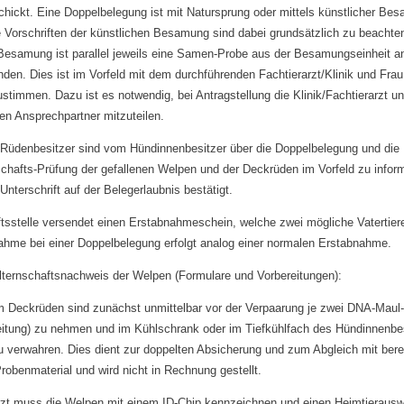
chickt. Eine Doppelbelegung ist mit Natursprung oder mittels künstlicher Be
e Vorschriften der künstlichen Besamung sind dabei grundsätzlich zu beachte
 Besamung ist parallel jeweils eine Samen-Probe aus der Besamungseinheit 
den. Dies ist im Vorfeld mit dem durchführenden Fachtierarzt/Klinik und Frau
ustimmen. Dazu ist es notwendig, bei Antragstellung die Klinik/Fachtierarzt u
en Ansprechpartner mitzuteilen.
Rüdenbesitzer sind vom Hündinnenbesitzer über die Doppelbelegung und die P
chafts-Prüfung der gefallenen Welpen und der Deckrüden im Vorfeld zu inform
 Unterschrift auf der Belegerlaubnis bestätigt.
tsstelle versendet einen Erstabnahmeschein, welche zwei mögliche Vatertiere
ahme bei einer Doppelbelegung erfolgt analog einer normalen Erstabnahme.
ernschaftsnachweis der Welpen (Formulare und Vorbereitungen):
m Deckrüden sind zunächst unmittelbar vor der Verpaarung je zwei DNA-Maul
itung) zu nehmen und im Kühlschrank oder im Tiefkühlfach des Hündinnenbe
u verwahren. Dies dient zur doppelten Absicherung und zum Abgleich mit bere
robenmaterial und wird nicht in Rechnung gestellt.
arzt muss die Welpen mit einem ID-Chip kennzeichnen und einen Heimtierausw