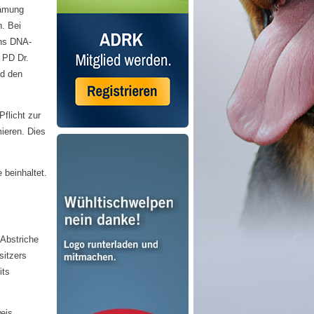
samung
n. Bei
ans DNA-
 PD Dr.
nd den
flicht zur
ieren. Dies
 beinhaltet.
-Abstriche
sitzers
its
eis