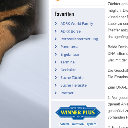
Züchter ges
möglich. Di
Favoriten
künstlicher
ADRK World Family
Labor zu sen
Pfeiffer abz
ADRK Börse
dazugehörig
Rottweilervermittlung
Panorama
Beide Deck-
DNA-Elterns
Ergebnisse
wird mit der
Termine
Deckakte
Die Geschäf
Die Erstabn
Suche Züchter
Suche Tierärzte
Zum DNA-Elt
Partner
1. Von jede
(gemäß Anle
geschützt z
vorhanden P
2. Ein Tier