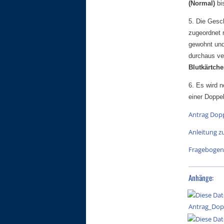
(Normal)
bi
5. Die Gesc
zugeordnet 
gewohnt und
durchaus ve
Blutkärtche
6. Es wird 
einer Doppe
Antrag Dop
Anleitung 
Fragebogen
Anhänge:
Antrag_Dop