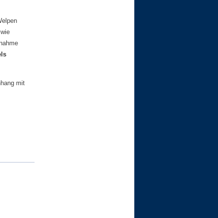
Welpen
 wie
bnahme
ls
nhang mit