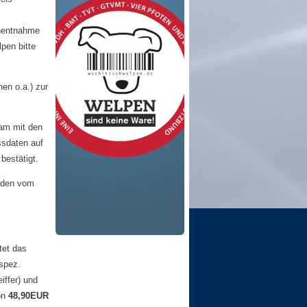
enentnahme
lpen bitte
en o.a.) zur
sam mit den
ssdaten auf
bestätigt.
erden vom
tet das
spez.
iffer) und
on
48,90EUR