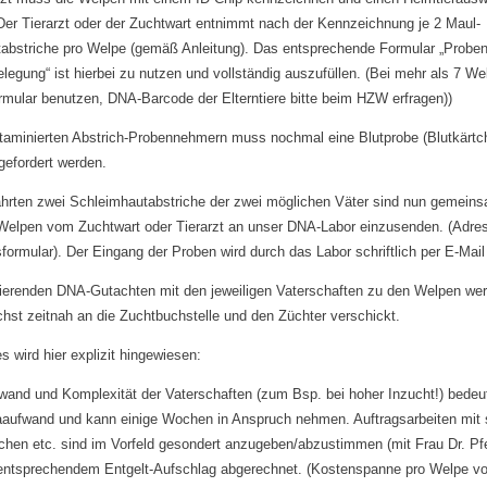
 Der Tierarzt oder der Zuchtwart entnimmt nach der Kennzeichnung je 2 Maul-
abstriche pro Welpe (gemäß Anleitung). Das entsprechende Formular „Prob
legung“ ist hierbei zu nutzen und vollständig auszufüllen. (Bei mehr als 7 We
ormular benutzen, DNA-Barcode der Elterntiere bitte beim HZW erfragen))
ntaminierten Abstrich-Probennehmern muss nochmal eine Blutprobe (Blutkärtch
gefordert werden.
ahrten zwei Schleimhautabstriche der zwei möglichen Väter sind nun gemein
Welpen vom Zuchtwart oder Tierarzt an unser DNA-Labor einzusenden. (Adre
ormular). Der Eingang der Proben wird durch das Labor schriftlich per E-Mail 
ltierenden DNA-Gutachten mit den jeweiligen Vaterschaften zu den Welpen w
chst zeitnah an die Zuchtbuchstelle und den Züchter verschickt.
s wird hier explizit hingewiesen:
wand und Komplexität der Vaterschaften (zum Bsp. bei hoher Inzucht!) bedeu
aaufwand und kann einige Wochen in Anspruch nehmen. Auftragsarbeiten mit 
hen etc. sind im Vorfeld gesondert anzugeben/abzustimmen (mit Frau Dr. Pfe
entsprechendem Entgelt-Aufschlag abgerechnet. (Kostenspanne pro Welpe v