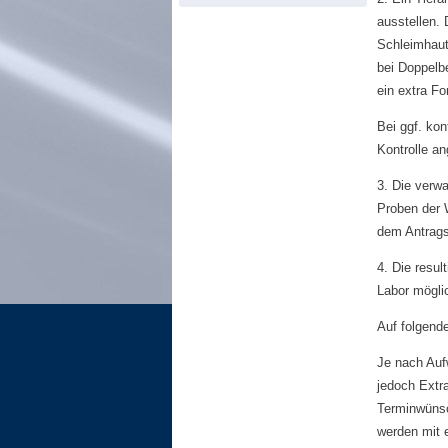
ausstellen.
Schleimhaut
bei Doppelbe
ein extra F
Bei ggf. ko
Kontrolle an
3. Die verw
Proben der 
dem Antragsf
4. Die resu
Labor mögli
Auf folgende
Je nach Auf
jedoch Extr
Terminwünsc
werden mit 