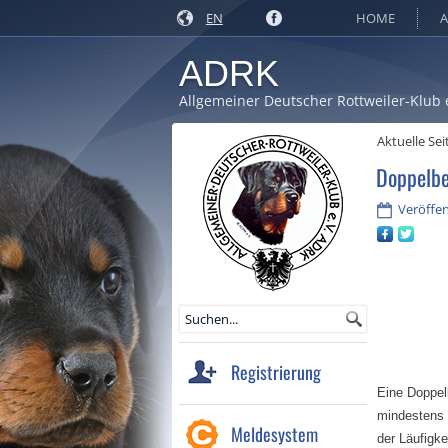
EN
HOME
A
ADRK
Allgemeiner Deutscher Rottweiler-Klub 
Aktuelle Sei
Doppelb
Veröffent
Registrierung
Eine Doppel
mindestens 
Meldesystem
der Läufigk