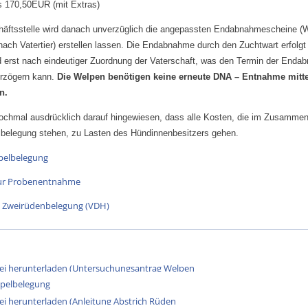
s 170,50EUR (mit Extras)
häftsstelle wird danach unverzüglich die angepassten Endabnahmescheine (
nach Vatertier) erstellen lassen. Die Endabnahme durch den Zuchtwart erfolgt
 erst nach eindeutiger Zuordnung der Vaterschaft, was den Termin der Enda
rzögern kann.
Die Welpen benötigen keine erneute DNA – Entnahme mitte
n.
nochmal ausdrücklich darauf hingewiesen, dass alle Kosten, die im Zusamme
lbelegung stehen, zu Lasten des Hündinnenbesitzers gehen.
pelbelegung
zur Probenentnahme
 Zweirüdenbelegung (VDH)
pelbelegung