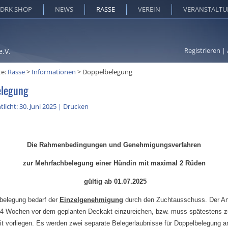
DRK SHOP
NEWS
RASSE
VEREIN
VERANSTALT
Registrieren
|
e.V.
te:
Rasse
>
Informationen
>
Doppelbelegung
elegung
licht: 30. Juni 2025
|
Drucken
Die Rahmenbedingungen und Genehmigungsverfahren
zur Mehrfachbelegung einer Hündin mit maximal 2 Rüden
gültig ab 01.07.2025
belegung bedarf der
Einzelgenehmigung
durch den Zuchtausschuss. Der Ant
4 Wochen vor dem geplanten Deckakt einzureichen, bzw. muss spätestens z
eit vorliegen. Es werden zwei separate Belegerlaubnisse für Doppelbelegung a