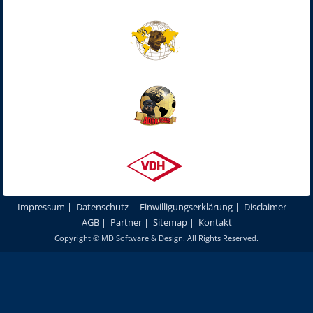
Impressum
|
Datenschutz
|
Einwilligungserklärung
|
Disclaimer
|
AGB
|
Partner
|
Sitemap
|
Kontakt
Copyright ©
MD Software & Design
. All Rights Reserved.