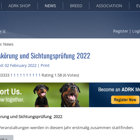
ADRK SHOP
NEWS
BREED
ASSOCIATION
E
Register
|
Log
e.V.
e:
News
skörung und Sichtungsprüfung 2022
d: 02 February 2022
|
Print
33333
1
1
1
1
1
1
1
1
1
1
Rating 1.58 (6 Votes)
örung und Sichtungsprüfung 2022
Veranstaltungen werden in diesem Jahr erstmalig zusammen stattfinden.
re »