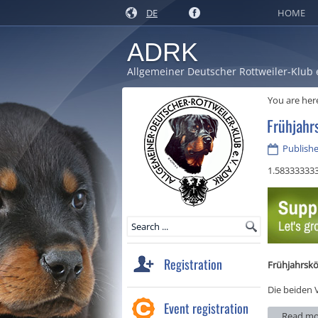
DE
HOME
ADRK
Allgemeiner Deutscher Rottweiler-Klub 
You are her
Frühjahr
Publishe
1.58333333
Registration
Frühjahrsk
Die beiden 
Event registration
Read mo