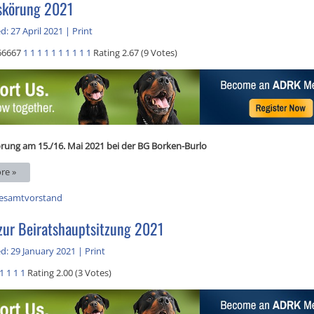
skörung 2021
d: 27 April 2021
|
Print
66667
1
1
1
1
1
1
1
1
1
1
Rating 2.67 (9 Votes)
rung am 15./16. Mai 2021 bei der BG Borken-Burlo
re »
esamtvorstand
zur Beiratshauptsitzung 2021
d: 29 January 2021
|
Print
1
1
1
1
Rating 2.00 (3 Votes)