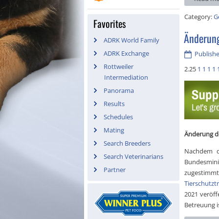
Category:
G
Favorites
Änderung
ADRK World Family
ADRK Exchange
Publishe
Rottweiler
2.25
1
1
1
1
Intermediation
Panorama
Results
Schedules
Mating
Änderung d
Search Breeders
Nachdem d
Search Veterinarians
Bundesmini
Partner
zugestimmt
Tierschutz
2021 veröff
Betreuung i