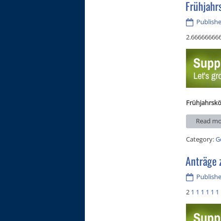
Frühjahr
Publishe
2.66666666
Frühjahrskö
Read mo
Category:
G
Anträge 
Publishe
2
1
1
1
1
1
1