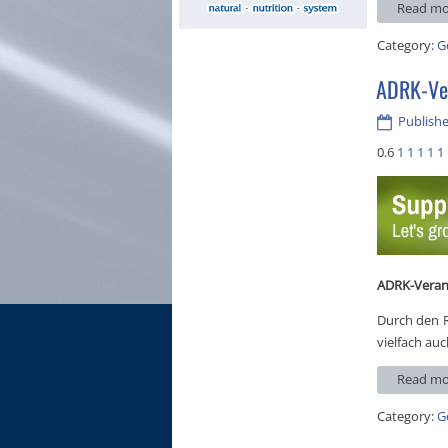
Read mo
Category:
G
ADRK-Ver
Publish
0.6
1
1
1
1
1
ADRK-Verans
Durch den R
vielfach au
Read mo
Category:
G