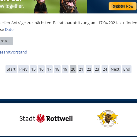
ellen Anträge zur nächsten Beiratshauptsitzung am 17.04.2021. zu finden,
ese
Datei
.
re »
esamtvorstand
Start
Prev
15
16
17
18
19
20
21
22
23
24
Next
End