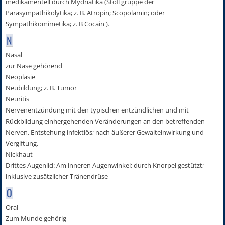
medikamentell durch Mydriatika (Stoffgruppe der
Parasympathikolytika; z. B. Atropin; Scopolamin; oder
Sympathikomimetika; z. B Cocain ).
N
Nasal
zur Nase gehörend
Neoplasie
Neubildung; z. B. Tumor
Neuritis
Nervenentzündung mit den typischen entzündlichen und mit
Rückbildung einhergehenden Veränderungen an den betreffenden
Nerven. Entstehung infektiös; nach äußerer Gewalteinwirkung und
Vergiftung.
Nickhaut
Drittes Augenlid: Am inneren Augenwinkel; durch Knorpel gestützt;
inklusive zusätzlicher Tränendrüse
O
Oral
Zum Munde gehörig