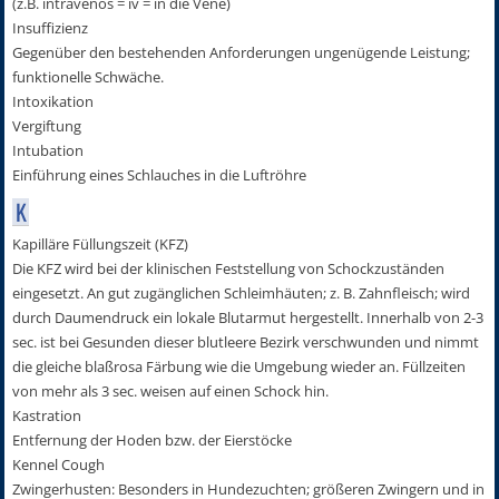
(z.B. intravenös = iv = in die Vene)
Insuffizienz
Gegenüber den bestehenden Anforderungen ungenügende Leistung;
funktionelle Schwäche.
Intoxikation
Vergiftung
Intubation
Einführung eines Schlauches in die Luftröhre
K
Kapilläre Füllungszeit (KFZ)
Die KFZ wird bei der klinischen Feststellung von Schockzuständen
eingesetzt. An gut zugänglichen Schleimhäuten; z. B. Zahnfleisch; wird
durch Daumendruck ein lokale Blutarmut hergestellt. Innerhalb von 2-3
sec. ist bei Gesunden dieser blutleere Bezirk verschwunden und nimmt
die gleiche blaßrosa Färbung wie die Umgebung wieder an. Füllzeiten
von mehr als 3 sec. weisen auf einen Schock hin.
Kastration
Entfernung der Hoden bzw. der Eierstöcke
Kennel Cough
Zwingerhusten: Besonders in Hundezuchten; größeren Zwingern und in