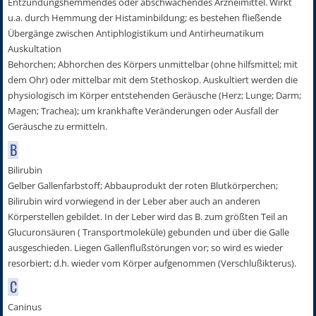
Entzündungshemmendes oder abschwächendes Arzneimittel. Wirkt
u.a. durch Hemmung der Histaminbildung; es bestehen fließende
Übergänge zwischen Antiphlogistikum und Antirheumatikum
Auskultation
Behorchen; Abhorchen des Körpers unmittelbar (ohne hilfsmittel; mit
dem Ohr) oder mittelbar mit dem Stethoskop. Auskultiert werden die
physiologisch im Körper entstehenden Geräusche (Herz; Lunge; Darm;
Magen; Trachea); um krankhafte Veränderungen oder Ausfall der
Geräusche zu ermitteln.
B
Bilirubin
Gelber Gallenfarbstoff; Abbauprodukt der roten Blutkörperchen;
Bilirubin wird vorwiegend in der Leber aber auch an anderen
Körperstellen gebildet. In der Leber wird das B. zum größten Teil an
Glucuronsäuren ( Transportmoleküle) gebunden und über die Galle
ausgeschieden. Liegen Gallenflußstörungen vor; so wird es wieder
resorbiert; d.h. wieder vom Körper aufgenommen (Verschlußikterus).
C
Caninus