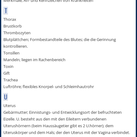
Merkmale; An- und Kennzeichen von Krankheiten
T
Thorax
Brustkorb
Thrombozyten
Blutplättchen; Formbestandteile des Blutes; die die Gerinnung
kontrollieren.
Tonsillen
Mandeln; liegen im Rachenbereich
Toxin
Gift
Trachea
Luftröhre; flexibles Knorpel- und Schleimhautrohr
U
Uterus
Gebärmutter; Einnistungs- und Entwicklungsort der befruchteten
Eizelle. U. besteht aus den mit den Eileitern verbundenen
Uterushörnern (beim Haussäugetier gibt es 2 U.hörner); dem
Uteruskörper und dem Hals; der den Uterus mit der Vagina verbindet.