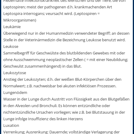
Fieberhafte Infektionskrankheit des Menschen und der Tiere; die von
Leptospiren; meist der pathogenen d.h. krankmachenden Art
Leptospira interrogans; veursacht wird. (Leptospiren =
Mikroorganismen)
Leukämie
Überwiegend nur in der Humanmedizin verwendeter Begriff; an dessen
Stelle in der Veterinärmedizin die Bezeichnung Leukose benutzt wird.
Leukose
Sammelbegriff für Geschwülste des blutbildenden Gewebes mit oder
ohne Ausschwemmung neoplastischer Zellen ( = mit einer Neubildung;
Geschwulst zusammenhängend) in das Blut.
Leukozytose
Anstieg der Leukozyten; d.h. der weißen Blut-Körperchen über den
Normalwert; z.B. nachweisbar bei akuten infektiösen Prozessen.
Lungenödem
Wasser in der Lunge durch Austritt von Flüssigkeit aus den Blutgefäßen
in den Alveolen und Bronchuli. Es können entzündliche oder
nichtentzündliche Ursachen vorliegen; wie z.B. bei Blutstauung in der
Lunge infolge Insuffizienz des linken Herzens
Luxation
Verrenkung; Ausrenkung: Dauernde; vollständige Verlagerung der