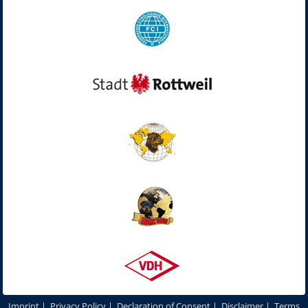
Imprint
|
Privacy Policy
|
Declaration of Consent
|
Disclaimer
|
Terms