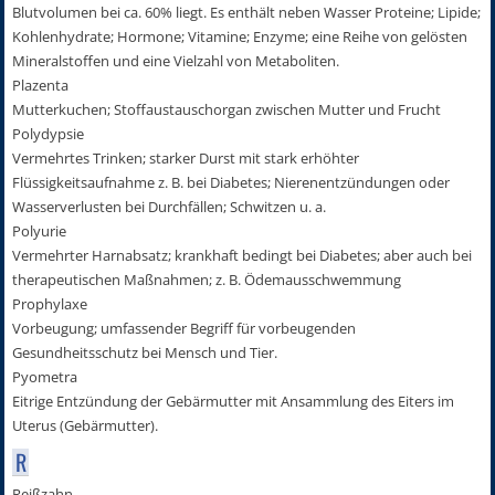
Blutvolumen bei ca. 60% liegt. Es enthält neben Wasser Proteine; Lipide;
Kohlenhydrate; Hormone; Vitamine; Enzyme; eine Reihe von gelösten
Mineralstoffen und eine Vielzahl von Metaboliten.
Plazenta
Mutterkuchen; Stoffaustauschorgan zwischen Mutter und Frucht
Polydypsie
Vermehrtes Trinken; starker Durst mit stark erhöhter
Flüssigkeitsaufnahme z. B. bei Diabetes; Nierenentzündungen oder
Wasserverlusten bei Durchfällen; Schwitzen u. a.
Polyurie
Vermehrter Harnabsatz; krankhaft bedingt bei Diabetes; aber auch bei
therapeutischen Maßnahmen; z. B. Ödemausschwemmung
Prophylaxe
Vorbeugung; umfassender Begriff für vorbeugenden
Gesundheitsschutz bei Mensch und Tier.
Pyometra
Eitrige Entzündung der Gebärmutter mit Ansammlung des Eiters im
Uterus (Gebärmutter).
R
Reißzahn