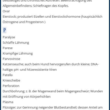
beidseitiges und chronisches Auftreten. Beeinträchtigung des
Allgemeinbefindens; Schieftragen des Kopfes.
Ovar
Eierstock; produziert Eizellen und Eierstockshormone (hauptsächlich
Östrogene und Progesteron )
P
Paralyse
Schlaffe Lähmung
Parese
Krampfige Lähmung
Parvovirose
Katzenseuche; auch beim Hund hervorgerufen durch kleine; DNA-
haltige; pH- und hitzeresistente Viren
Patella
Kniescheibe
Perforation
Durchbohrung; z. B. der Magenwand beim Magengeschwür; Wunden
mit Eröffnung von Körperhöhlen
Plasma
Flüssiger; zur Gerinnung neigender Blutbestandteil; dessen Anteil am