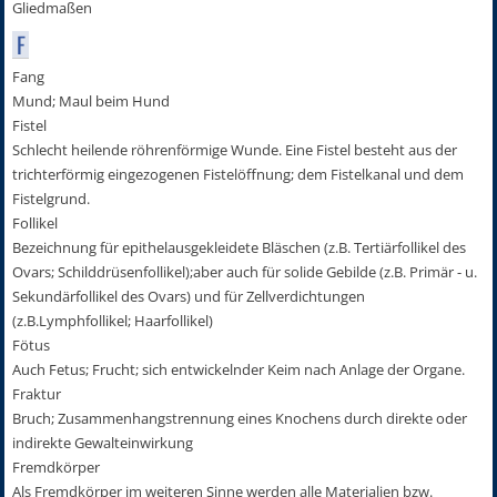
Gliedmaßen
F
Fang
Mund; Maul beim Hund
Fistel
Schlecht heilende röhrenförmige Wunde. Eine Fistel besteht aus der
trichterförmig eingezogenen Fistelöffnung; dem Fistelkanal und dem
Fistelgrund.
Follikel
Bezeichnung für epithelausgekleidete Bläschen (z.B. Tertiärfollikel des
Ovars; Schilddrüsenfollikel);aber auch für solide Gebilde (z.B. Primär - u.
Sekundärfollikel des Ovars) und für Zellverdichtungen
(z.B.Lymphfollikel; Haarfollikel)
Fötus
Auch Fetus; Frucht; sich entwickelnder Keim nach Anlage der Organe.
Fraktur
Bruch; Zusammenhangstrennung eines Knochens durch direkte oder
indirekte Gewalteinwirkung
Fremdkörper
Als Fremdkörper im weiteren Sinne werden alle Materialien bzw.