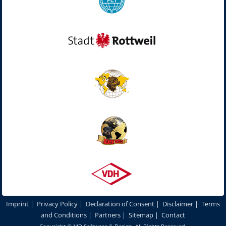
Imprint
|
Privacy Policy
|
Declaration of Consent
|
Disclaimer
|
Terms
and Conditions
|
Partners
|
Sitemap
|
Contact