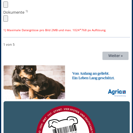
1)
Dokumente
1) Maximale Dateigrösse pro Bild 2MB und max. 1024*768 px Auflösung.
1 von 5