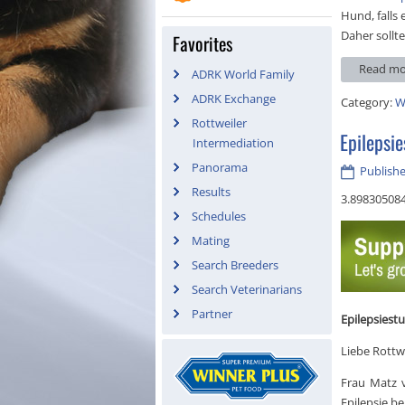
Hund, falls 
Daher sollte
Favorites
Read mo
ADRK World Family
ADRK Exchange
Category:
W
Rottweiler
Epilepsie
Intermediation
Panorama
Publish
Results
3.89830508
Schedules
Mating
Search Breeders
Search Veterinarians
Partner
Epilepsiest
Liebe Rottwe
Frau Matz 
Epilepsie b