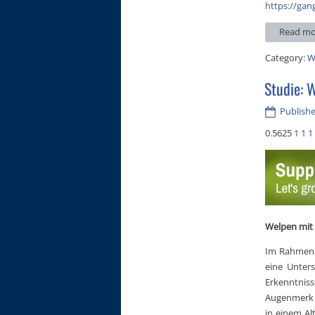
https://gan
Read mo
Category:
W
Studie: 
Publishe
0.5625
1
1
1
Welpen mit
Im Rahmen m
eine Unter
Erkenntnis
Augenmerk 
in einem Al