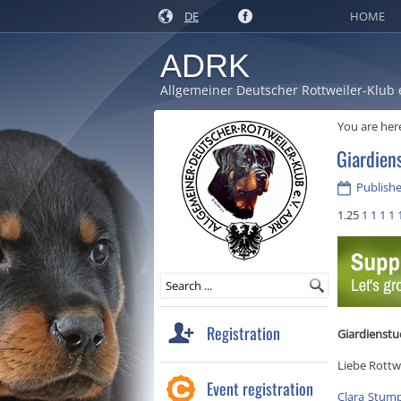
DE
HOME
ADRK
Allgemeiner Deutscher Rottweiler-Klub 
You are her
Giardien
Publishe
1.25
1
1
1
1
Registration
Giardienstu
Liebe Rottwe
Event registration
Clara Stum