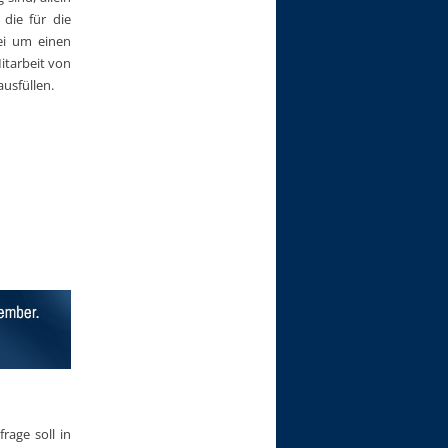
die für die
ei um einen
itarbeit von
usfüllen.
rage soll in