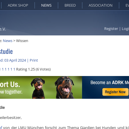
ADRK SHOP
NEWS
BREED
ASSOCIATION
E
Register
|
Log
e.V.
e:
News
>
Wissen
studie
d: 03 April 2024
|
Print
1
1
1
1
1
1
Rating 1.25 (6 Votes)
die
ilerbesitzer,
pf
von der LMU München forscht zum Thema Giardien bei Hunden und k