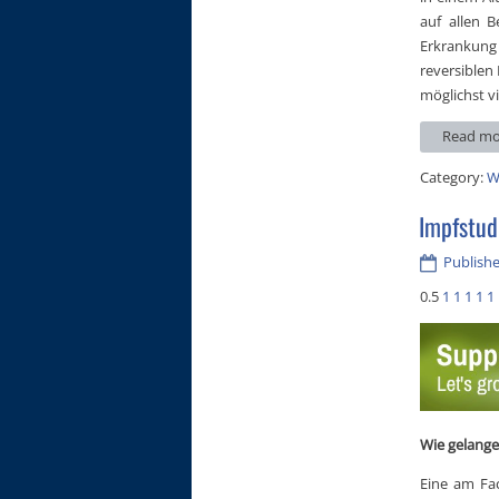
auf allen 
Erkrankung
reversiblen
möglichst v
Read mo
Category:
W
Impfstud
Publishe
0.5
1
1
1
1
1
Wie gelange
Eine am Fac