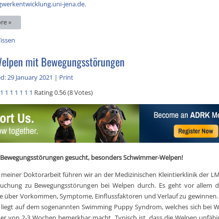
gwerkentwicklung.uni-jena.de
.
re »
issen
Welpen mit Bewegungsstörungen
d: 29 January 2021
|
Print
1
1
1
1
1
1
1
Rating 0.56 (8 Votes)
 Bewegungsstörungen gesucht, besonders Schwimmer-Welpen!
einer Doktorarbeit führen wir an der Medizinischen Kleintierklinik der
suchung zu Bewegungsstörungen bei Welpen durch. Es geht vor allem 
se über Vorkommen, Symptome, Einflussfaktoren und Verlauf zu gewinnen.
liegt auf dem sogenannten Swimming Puppy Syndrom, welches sich bei W
ter von 2-3 Wochen bemerkbar macht. Typisch ist, dass die Welpen unfähig 