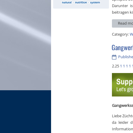
Darunter is
beitragen k
Read mo
Category:
W
Gangwer
Publishe
2.25
1
1
1
1
Gangwerkss
Liebe Zücht
da leider d
Informatio