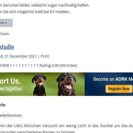
er darunter leidet, vielleicht sogar nachhaltig helfen.
n Sie sich möglichst bald bei ihr melden..
re »
issen
studie
ed: 21 December 2021
|
Print
47458
1
1
1
1
1
1
1
1
1
1
Rating 3.90 (59 Votes)
udie
ilerbesitzer,
von der LMU München versucht ein wenig Licht in das Dunkel um das Au
ei Hunden verschiedener Rassen zu bringen.