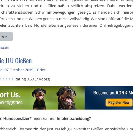
Beinen zu stehen und die Gliedmaßen seitlich abspreizen. Dabei werden 
 charakteristischen Schwimmbewegungen gezeigt. Es handelt sich hierb
 Prozess und die Welpen genesen meist vollständig. Wir sind dafür auf die M
ielen Züchtern bzw. Hundehaltern angewiesen, die einen Onlinefragebogen a
re »
issen
ie JLU Gießen
d: 07 October 2019
|
Print
1
1
1
1
1
Rating 0.50 (7 Votes)
n Hundebesitzer*innen zu ihrer Impfentscheidung?
hbereich Tiermedizin der Justus-Liebig-Universität Gießen entwickelte Umf