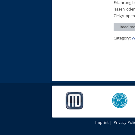
Erfahrung b
lassen oder
Zielgruppen
Read mo
Category:
W
Imprint
|
Privacy Poli