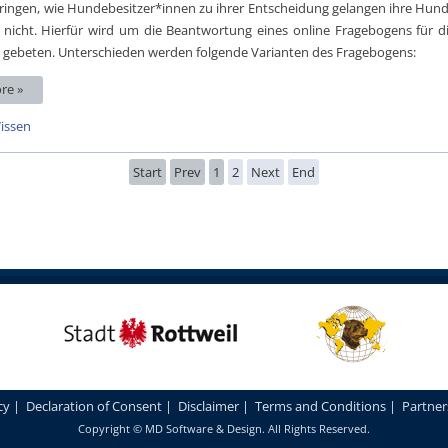
ringen, wie Hundebesitzer*innen zu ihrer Entscheidung gelangen ihre Hun
 nicht. Hierfür wird um die Beantwortung eines online Fragebogens für di
 gebeten. Unterschieden werden folgende Varianten des Fragebogens:
re »
issen
Start
Prev
1
2
Next
End
cy
|
Declaration of Consent
|
Disclaimer
|
Terms and Conditions
|
Partner
Copyright ©
MD Software & Design
. All Rights Reserved.