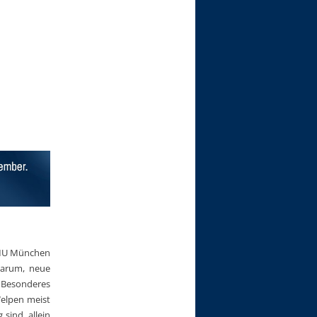
 LMU München
darum, neue
 Besonderes
elpen meist
sind, allein