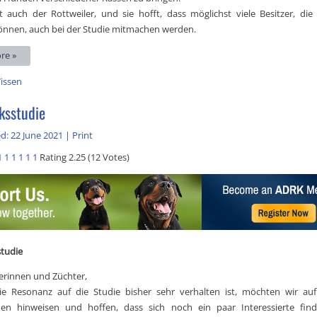
t auch der Rottweiler, und sie hofft, dass möglichst viele Besitzer, di
önnen, auch bei der Studie mitmachen werden.
re »
issen
ksstudie
d: 22 June 2021
|
Print
1
1
1
1
1
1
Rating 2.25 (12 Votes)
tudie
erinnen und Züchter,
ie Resonanz auf die Studie bisher sehr verhalten ist, möchten wir auf
nen hinweisen und hoffen, dass sich noch ein paar Interessierte fin