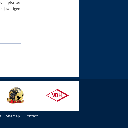
de impfen zu
e jeweiligen
s
|
Sitemap
|
Contact