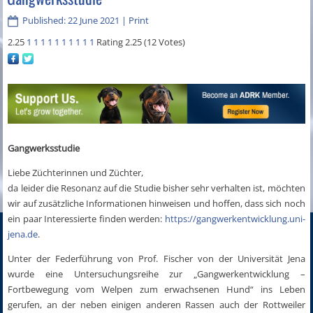
Published: 22 June 2021
|
Print
2.25
1
1
1
1
1
1
1
1
1
1
Rating 2.25 (12 Votes)
Gangwerksstudie
Liebe Züchterinnen und Züchter,
da leider die Resonanz auf die Studie bisher sehr verhalten ist, möchten
wir auf zusätzliche Informationen hinweisen und hoffen, dass sich noch
ein paar Interessierte finden werden:
https://gangwerkentwicklung.uni-
jena.de
.
Unter der Federführung von Prof. Fischer von der Universität Jena
wurde eine Untersuchungsreihe zur „Gangwerkentwicklung –
Fortbewegung vom Welpen zum erwachsenen Hund“ ins Leben
gerufen, an der neben einigen anderen Rassen auch der Rottweiler