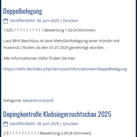
Doppelbelegung
Veröffentlicht: 30. Juni 2025
|
Drucken
1.625
1
1
1
1
1
1
1
1
1
1
Bewertung 1.63 (4 Stimmen)
Laut BHS Beschluss ist eine Mehrfachbelegung einer Hündin mit
maximal 2 Rüden ab den 01.07.2025 genehmigt worden.
Alle Informationen dafür finden Sie hier:
https://adrk.de/index.php/de/rasse/informationen/doppelbelegung
Kategorie:
Gesamtvorstand
Dopingkontrolle Klubsiegerzuchtschau 2025
Veröffentlicht: 18. Juni 2025
|
Drucken
2.5
1
1
1
1
1
1
1
1
1
1
Bewertung 2.50 (8 Stimmen)