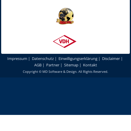
Impressum
|
Datenschutz
|
Einwilligungserklärung
|
Disclaimer
|
AGB
|
Partner
|
Sitemap
|
Kontakt
Copyright ©
MD Software & Design
. All Rights Reserved.
Um unsere Webseite für Sie optimal zu gestalten und fortlaufend
verbessern zu können, verwenden wir Cookies. Durch die weitere
Nutzung unserer Webseiten und Produkte stimmen Sie der Verwendung