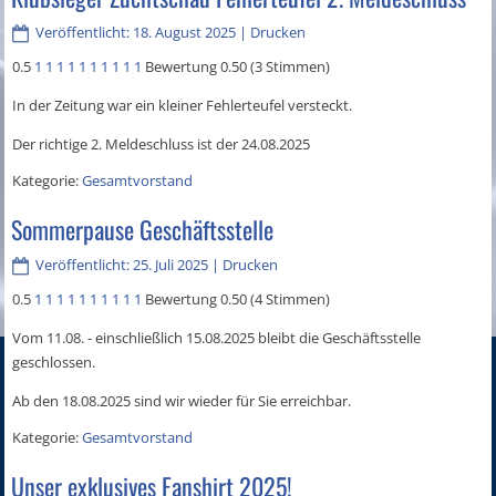
Veröffentlicht: 18. August 2025
|
Drucken
0.5
1
1
1
1
1
1
1
1
1
1
Bewertung 0.50 (3 Stimmen)
In der Zeitung war ein kleiner Fehlerteufel versteckt.
Der richtige 2. Meldeschluss ist der 24.08.2025
Kategorie:
Gesamtvorstand
Sommerpause Geschäftsstelle
Veröffentlicht: 25. Juli 2025
|
Drucken
0.5
1
1
1
1
1
1
1
1
1
1
Bewertung 0.50 (4 Stimmen)
Vom 11.08. - einschließlich 15.08.2025 bleibt die Geschäftsstelle
geschlossen.
Ab den 18.08.2025 sind wir wieder für Sie erreichbar.
Kategorie:
Gesamtvorstand
Unser exklusives Fanshirt 2025!