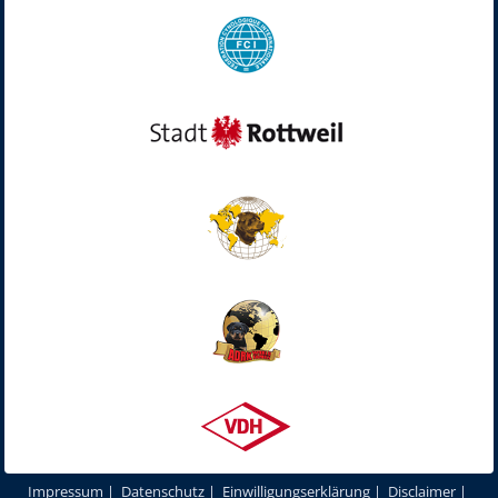
Impressum
|
Datenschutz
|
Einwilligungserklärung
|
Disclaimer
|