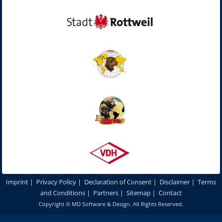
Imprint
|
Privacy Policy
|
Declaration of Consent
|
Disclaimer
|
Terms
and Conditions
|
Partners
|
Sitemap
|
Contact
Copyright ©
MD Software & Design
. All Rights Reserved.