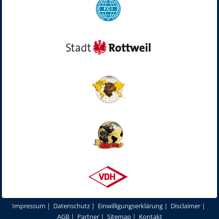
Impressum
|
Datenschutz
|
Einwilligungserklärung
|
Disclaimer
|
AGB
|
Partner
|
Sitemap
|
Kontakt