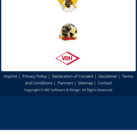
Imprint
|
Privacy Policy
|
Declaration of Consent
|
Disclaimer
|
Terms
and Conditions
|
Partners
|
Sitemap
|
Contact
Copyright ©
MD Software & Design
. All Rights Reserved.
In order to optimize our website for you and to be able to continuously