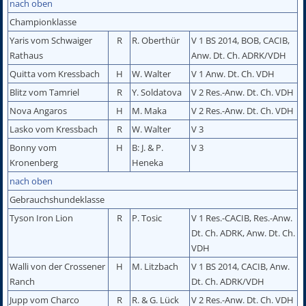
nach oben
Championklasse
Yaris vom Schwaiger
R
R. Oberthür
V 1 BS 2014, BOB, CACIB,
Rathaus
Anw. Dt. Ch. ADRK/VDH
Quitta vom Kressbach
H
W. Walter
V 1 Anw. Dt. Ch. VDH
Blitz vom Tamriel
R
Y. Soldatova
V 2 Res.-Anw. Dt. Ch. VDH
Nova Angaros
H
M. Maka
V 2 Res.-Anw. Dt. Ch. VDH
Lasko vom Kressbach
R
W. Walter
V 3
Bonny vom
H
B: J. & P.
V 3
Kronenberg
Heneka
nach oben
Gebrauchshundeklasse
Tyson Iron Lion
R
P. Tosic
V 1 Res.-CACIB, Res.-Anw.
Dt. Ch. ADRK, Anw. Dt. Ch.
VDH
Walli von der Crossener
H
M. Litzbach
V 1 BS 2014, CACIB, Anw.
Ranch
Dt. Ch. ADRK/VDH
Jupp vom Charco
R
R. & G. Lück
V 2 Res.-Anw. Dt. Ch. VDH