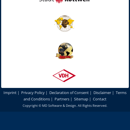
Imprint
|
Privacy Policy
|
Declaration of Consent
|
Disclaimer
|
Terms
and Conditions
|
Partners
|
Sitemap
|
Contact
Copyright ©
MD Software & Design
. All Rights Reserved.