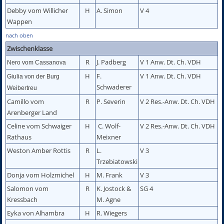
Debby vom Willicher
H
A. Simon
V 4
Wappen
nach oben
Zwischenklasse
R
J. Padberg
V 1 Anw. Dt. Ch. VDH
Nero vom Cassanova
H
F.
V 1 Anw. Dt. Ch. VDH
Giulia von der Burg
Schwaderer
Weibertreu
Camillo vom
R
P. Severin
V 2 Res.-Anw. Dt. Ch. VDH
Arenberger Land
Celine vom Schwaiger
H
C. Wolf-
V 2 Res.-Anw. Dt. Ch. VDH
Rathaus
Meixner
Weston Amber Rottis
R
L.
V 3
Trzebiatowski
Donja vom Holzmichel
H
M. Frank
V 3
Salomon vom
R
K. Jostock &
SG 4
Kressbach
M. Agne
Eyka von Alhambra
H
R. Wiegers