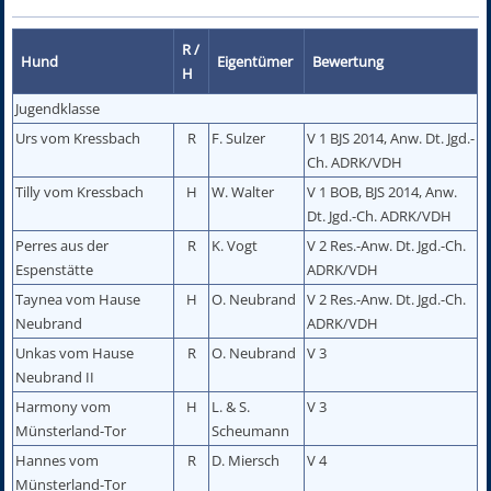
R /
Hund
Eigentümer
Bewertung
H
Jugendklasse
Urs vom Kressbach
R
F. Sulzer
V 1 BJS 2014, Anw. Dt. Jgd.-
Ch. ADRK/VDH
Tilly vom Kressbach
H
W. Walter
V 1 BOB, BJS 2014, Anw.
Dt. Jgd.-Ch. ADRK/VDH
Perres aus der
R
K. Vogt
V 2 Res.-Anw. Dt. Jgd.-Ch.
Espenstätte
ADRK/VDH
Taynea vom Hause
H
O. Neubrand
V 2 Res.-Anw. Dt. Jgd.-Ch.
Neubrand
ADRK/VDH
Unkas vom Hause
R
O. Neubrand
V 3
Neubrand II
Harmony vom
H
L. & S.
V 3
Münsterland-Tor
Scheumann
Hannes vom
R
D. Miersch
V 4
Münsterland-Tor