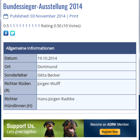
Bundessieger-Ausstellung 2014
Published: 03 November 2014
|
Print
0.5
1
1
1
1
1
1
1
1
1
1
Rating 0.50 (10 Votes)
Allgemeine Informationen
Datum
19.10.2014
Ort
Dortmund
Sonderleiter
Gitta Becker
Richter Rüden
Jürgen Wulff
(R)
Richter
Hans-Jürgen Radtke
Hündinnen (H)