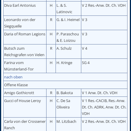
Diva Earl Antonius
H
L. & S.
V 2 Res.-Anw. Dt. Ch. VDH
Latinovic
Leonardo von der
R
G. & I. Heimel
V 3
Siegquelle
Daria of Roman Legions
H
P. Paraschou
V 3
& E. Loizou
Butsch zum
R
A. Schulz
V 4
Reichsgrafen von Velen
Farina vom
H
H. Kringe
SG 4
Münsterland-Tor
nach oben
Offene Klasse
Amigo Gothicrott
R
B. Bakota
V 1 Anw. Dt. Ch. VDH
Gucci of House Leroy
H
C. De Sa
V 1 Res.-CACIB, Res.-Anw.
Oliveira
Dt. Ch. ADRK, Anw. Dt. Ch.
VDH
Carla von der Crossener
H
M. Litzbach
V 2 Res.-Anw. Dt. Ch. VDH
Ranch