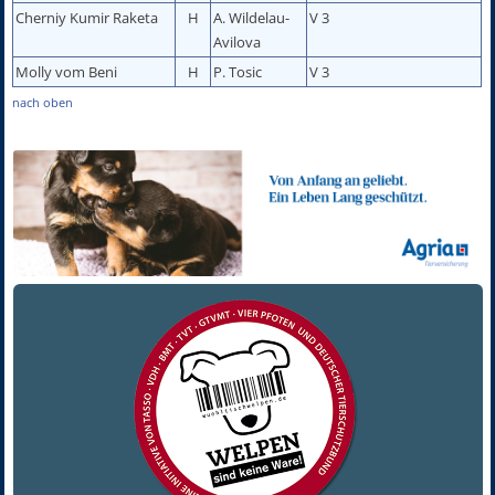
Cherniy Kumir Raketa
H
A. Wildelau-
V 3
Avilova
Molly vom Beni
H
P. Tosic
V 3
nach oben