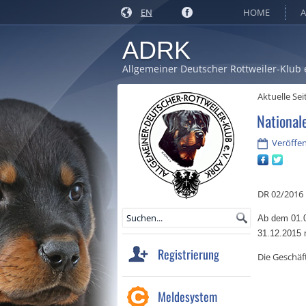
EN
HOME
A
ADRK
Allgemeiner Deutscher Rottweiler-Klub 
Aktuelle Sei
National
Veröffen
DR 02/2016
Ab dem 01.0
31.12.2015 
Registrierung
Die Geschäf
Meldesystem