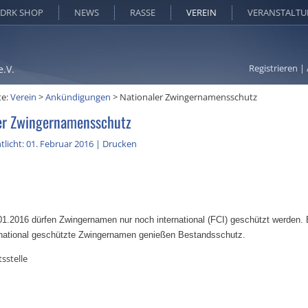
DRK SHOP
NEWS
RASSE
VEREIN
VERANSTALT
Registrieren
|
e.V.
te:
Verein
>
Ankündigungen
>
Nationaler Zwingernamensschutz
er Zwingernamensschutz
tlicht: 01. Februar 2016
|
Drucken
1.2016 dürfen Zwingernamen nur noch international (FCI) geschützt werden.
national geschützte Zwingernamen genießen Bestandsschutz.
tsstelle