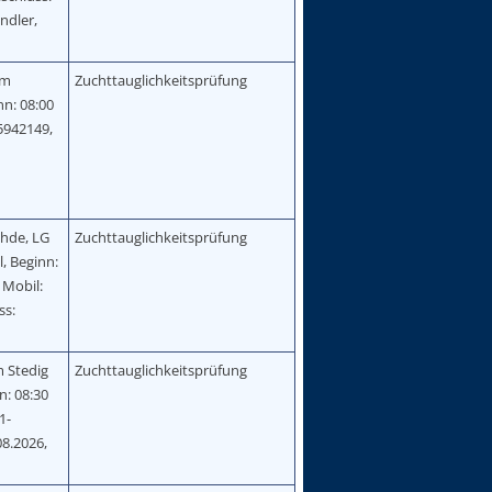
ndler,
Am
Zuchttauglichkeitsprüfung
nn: 08:00
5942149,
hde, LG
Zuchttauglichkeitsprüfung
l, Beginn:
 Mobil:
ss:
 Stedig
Zuchttauglichkeitsprüfung
n: 08:30
1-
08.2026,