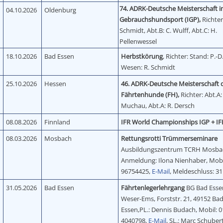
74. ADRK-Deutsche Meisterschaft 
04.10.2026
Oldenburg
Gebrauchshundsport (IGP),
Richter
Schmidt, Abt.B: C. Wulff, Abt.C: H.
Pellenwessel
18.10.2026
Bad Essen
Herbstkörung
, Richter: Stand: P.-D
Wesen: R. Schmidt
25.10.2026
Hessen
46. ADRK-Deutsche Meisterschaft 
Fährtenhunde (FH),
Richter: Abt.A: 
Muchau, Abt.A: R. Dersch
08.08.2026
Finnland
IFR World Championships IGP + IFH
08.03.2026
Mosbach
Rettungsrotti Trümmerseminare
Ausbildungszentrum TCRH Mosba
Anmeldung: Ilona Nienhaber, Mobi
96754425,
E-Mail
, Meldeschluss: 31
31.05.2026
Bad Essen
Fährtenlegerlehrgang
BG Bad Esse
Weser-Ems, Forststr. 21, 49152 Ba
Essen,PL.: Dennis Budach, Mobil: 0
4040798,
E-Mail
, SL.: Marc Schuber