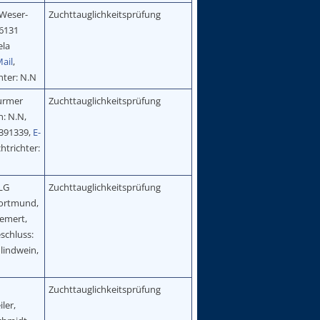
Weser-
Zuchttauglichkeitsprüfung
26131
ela
ail
,
hter: N.N
urmer
Zuchttauglichkeitsprüfung
n: N.N,
9391339,
E-
htrichter:
LG
Zuchttauglichkeitsprüfung
Dortmund,
Semert,
schluss:
hlindwein,
Zuchttauglichkeitsprüfung
ler,