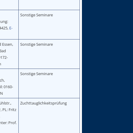
Sonstige Seminare
dung:
4425,
E-
 Essen,
Sonstige Seminare
 Bad
0172-
h
Sonstige Seminare
ch,
l: 0160-
/N
hlstr.,
Zuchttauglichkeitsprüfung
 PL: Fritz
,
ter: Prof.