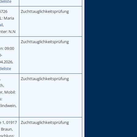
deliste
76726
Zuchttauglichkeitsprüfung
L: Maria
il
,
hter: N.N
Zuchttauglichkeitsprüfung
n: 09:00
0-
04.2026,
eliste
,
Zuchttauglichkeitsprüfung
ch,
r, Mobil:
s:
hlindwein,
 1, 01917
Zuchttauglichkeitsprüfung
 Braun,
schluss: