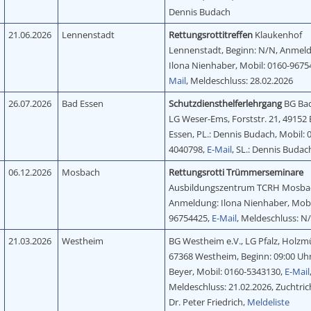
Dennis Budach
21.06.2026
Lennenstadt
Rettungsrottitreffen
Klaukenhof
Lennenstadt, Beginn: N/N, Anmel
Ilona Nienhaber, Mobil: 0160-9675
Mail
, Meldeschluss: 28.02.2026
26.07.2026
Bad Essen
Schutzdiensthelferlehrgang
BG Bad
LG Weser-Ems, Forststr. 21, 49152
Essen, PL.: Dennis Budach, Mobil: 
4040798,
E-Mail
, SL.: Dennis Budac
06.12.2026
Mosbach
Rettungsrotti Trümmerseminare
Ausbildungszentrum TCRH Mosba
Anmeldung: Ilona Nienhaber, Mobi
96754425,
E-Mail
, Meldeschluss: N
21.03.2026
Westheim
BG Westheim e.V., LG Pfalz, Holzmü
67368 Westheim, Beginn: 09:00 Uhr,
Beyer, Mobil: 0160-5343130,
E-Mail
Meldeschluss: 21.02.2026, Zuchtrich
Dr. Peter Friedrich,
Meldeliste