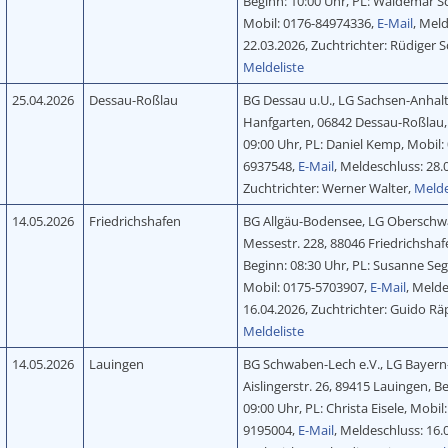
Beginn: 10:00 Uhr, PL: Waldemar S
Mobil: 0176-84974336,
E-Mail
, Mel
22.03.2026, Zuchtrichter: Rüdiger 
Meldeliste
25.04.2026
Dessau-Roßlau
BG Dessau u.U., LG Sachsen-Anhal
Hanfgarten, 06842 Dessau-Roßlau,
09:00 Uhr, PL: Daniel Kemp, Mobil:
6937548,
E-Mail
, Meldeschluss: 28.
Zuchtrichter: Werner Walter,
Melde
14.05.2026
Friedrichshafen
BG Allgäu-Bodensee, LG Oberschw
Messestr. 228, 88046 Friedrichshaf
Beginn: 08:30 Uhr, PL: Susanne Seg
Mobil: 0175-5703907,
E-Mail
, Melde
16.04.2026, Zuchtrichter: Guido Rä
Meldeliste
14.05.2026
Lauingen
BG Schwaben-Lech e.V., LG Bayern
Aislingerstr. 26, 89415 Lauingen, B
09:00 Uhr, PL: Christa Eisele, Mobil
9195004,
E-Mail
, Meldeschluss: 16.