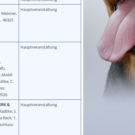
Hauptveranstaltung
C. Meixner,
7, 46325
Hauptveranstaltung
,
lt),
, Mobil:
adtke, C.
ss:
.2026
DRK &
Hauptveranstaltung
Radtke, S.
a Reck, 1.
schluss: