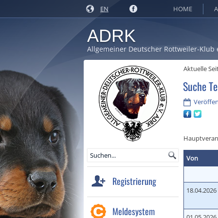
EN
HOME
A
ADRK
Allgemeiner Deutscher Rottweiler-Klub 
Aktuelle Sei
Suche Te
Veröffen
Hauptveran
Von
Registrierung
18.04.2026
Meldesystem
01.05.2026