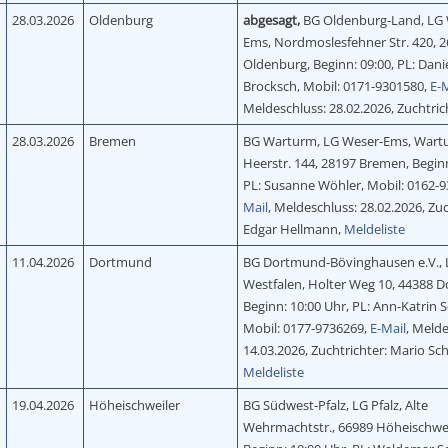
28.03.2026
Oldenburg
abgesagt,
BG Oldenburg-Land, LG 
Ems, Nordmoslesfehner Str. 420, 
Oldenburg, Beginn: 09:00, PL: Dani
Brocksch, Mobil: 0171-9301580,
E-M
Meldeschluss: 28.02.2026, Zuchtric
28.03.2026
Bremen
BG Warturm, LG Weser-Ems, Wart
Heerstr. 144, 28197 Bremen, Begin
PL: Susanne Wöhler, Mobil: 0162-
Mail
, Meldeschluss: 28.02.2026, Zuc
Edgar Hellmann,
Meldeliste
11.04.2026
Dortmund
BG Dortmund-Bövinghausen e.V., 
Westfalen, Holter Weg 10, 44388 
Beginn: 10:00 Uhr, PL: Ann-Katrin 
Mobil: 0177-9736269,
E-Mail
, Melde
14.03.2026, Zuchtrichter: Mario Sc
Meldeliste
19.04.2026
Höheischweiler
BG Südwest-Pfalz, LG Pfalz, Alte
Wehrmachtstr., 66989 Höheischwei