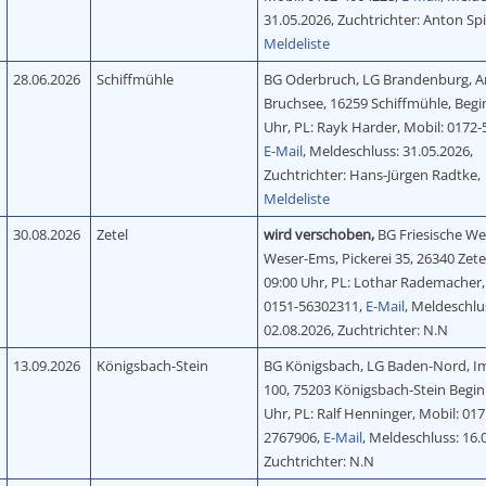
31.05.2026, Zuchtrichter: Anton Spi
Meldeliste
28.06.2026
Schiffmühle
BG Oderbruch, LG Brandenburg, 
Bruchsee, 16259 Schiffmühle, Begi
Uhr, PL: Rayk Harder, Mobil: 0172-
E-Mail
, Meldeschluss: 31.05.2026,
Zuchtrichter: Hans-Jürgen Radtke,
Meldeliste
30.08.2026
Zetel
wird verschoben,
BG Friesische We
Weser-Ems, Pickerei 35, 26340 Zete
09:00 Uhr, PL: Lothar Rademacher,
0151-56302311,
E-Mail
, Meldeschlu
02.08.2026, Zuchtrichter: N.N
13.09.2026
Königsbach-Stein
BG Königsbach, LG Baden-Nord, Im
100, 75203 Königsbach-Stein Begin
Uhr, PL: Ralf Henninger, Mobil: 017
2767906,
E-Mail
, Meldeschluss: 16.
Zuchtrichter: N.N