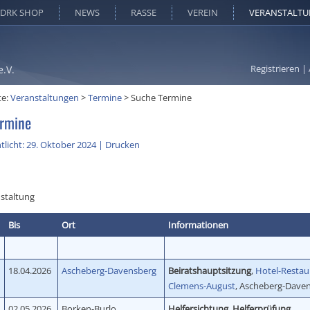
DRK SHOP
NEWS
RASSE
VEREIN
VERANSTALT
Registrieren
|
e.V.
te:
Veranstaltungen
>
Termine
>
Suche Termine
rmine
tlicht: 29. Oktober 2024
|
Drucken
staltung
Bis
Ort
Informationen
18.04.2026
Ascheberg-Davensberg
Beiratshauptsitzung
,
Hotel-Restau
Clemens-August
, Ascheberg-Dave
02.05.2026
Borken-Burlo
Helfersichtung, Helferprüfung