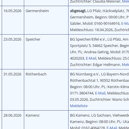
Zuchtrichter: Claudia Meixner,
Mel
16.05.2026
Germersheim
abgesagt,
LG Pfalz, Häckselplatz, 
Germersheim, Beginn: 09:00 Uhr, P
Sälzler, Mobil: 0160-90164916,
E-Ma
Meldeschluss: 18.04.2026, Zuchtric
23.05.2026
Speicher
BG Speicher/Eifel e.V., LG Pfalz, Am
Sportplatz 5, 54662 Speicher, Begin
Uhr, PL: Andrea Gehrig, Mobil: 017
4020203,
E-Mail
, Meldeschluss: 25.
Zuchtrichter: Edgar Hellmann,
Meld
31.05.2026
Röthenbach
BG Nürnberg e.V., LG Bayern-Nord
Röthenbachtal 1, 90552 Röthenba
Beginn: 08:00 Uhr, PL: Kerstin Kilme
0171-3804744,
E-Mail
, Meldeschlus
03.05.2026, Zuchtrichter: Mario Sc
Meldeliste
28.06.2026
Kamenz
BG Kamenz, LG Sachsen, Viehweide
Kamenz, Beginn: 08:00 Uhr, PL: Uta
Mobil: 0162-4064228,
E-Mail
, Melde