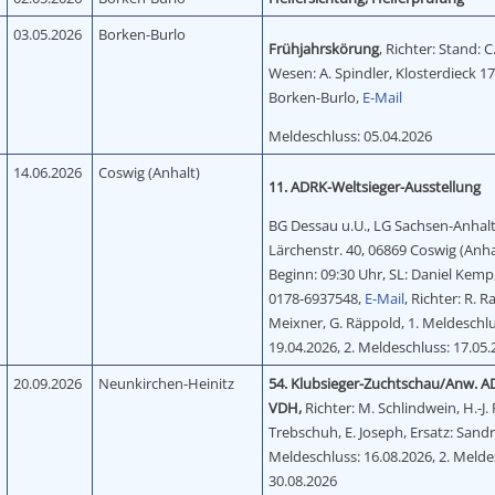
03.05.2026
Borken-Burlo
Frühjahrskörung
, Richter: Stand: 
Wesen: A. Spindler, Klosterdieck 1
Borken-Burlo,
E-Mail
Meldeschluss: 05.04.2026
14.06.2026
Coswig (Anhalt)
11. ADRK-Weltsieger-Ausstellung
BG Dessau u.U., LG Sachsen-Anhalt
Lärchenstr. 40, 06869 Coswig (Anha
Beginn: 09:30 Uhr, SL: Daniel Kemp
0178-6937548,
E-Mail
, Richter: R. R
Meixner, G. Räppold, 1. Meldeschlu
19.04.2026, 2. Meldeschluss: 17.05
20.09.2026
Neunkirchen-Heinitz
54. Klubsieger-Zuchtschau/Anw. A
VDH,
Richter: M. Schlindwein, H.-J. 
Trebschuh, E. Joseph, Ersatz: Sandr
Meldeschluss: 16.08.2026, 2. Melde
30.08.2026