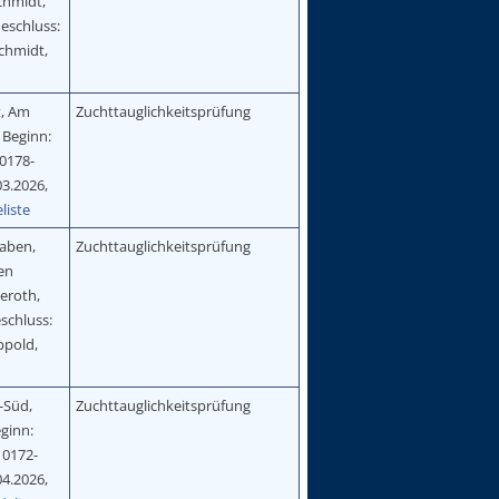
chmidt,
deschluss:
Schmidt,
t, Am
Zuchttauglichkeitsprüfung
 Beginn:
 0178-
03.2026,
liste
aben,
Zuchttauglichkeitsprüfung
en
eroth,
schluss:
ppold,
-Süd,
Zuchttauglichkeitsprüfung
eginn:
: 0172-
04.2026,