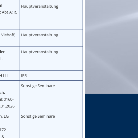
im
Hauptveranstaltung
: Abt.A: R.
. Viehoff,
Hauptveranstaltung
der
Hauptveranstaltung
I.
 I II
IFR
Sonstige Seminare
ch,
l: 0160-
.01.2026
n, LG
Sonstige Seminare
d
172-
t &