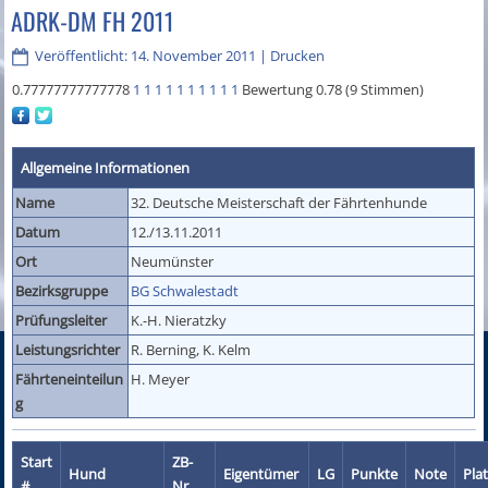
ADRK-DM FH 2011
Veröffentlicht: 14. November 2011
|
Drucken
0.77777777777778
1
1
1
1
1
1
1
1
1
1
Bewertung 0.78 (9 Stimmen)
Allgemeine Informationen
Name
32. Deutsche Meisterschaft der Fährtenhunde
Datum
12./13.11.2011
Ort
Neumünster
Bezirksgruppe
BG Schwalestadt
Prüfungsleiter
K.-H. Nieratzky
Leistungsrichter
R. Berning, K. Kelm
Fährteneinteilun
H. Meyer
g
Start
ZB-
Hund
Eigentümer
LG
Punkte
Note
Pla
#
Nr.