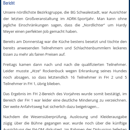
Bericht
Unsere nördlichste Bezirksgruppe, die BG Schwalestadt, war Ausrichter
der letzten Großveranstaltung im ADRK-Sportjahr. Man kann ohne
jegliche Einschränkungen sagen, dass die „Nordlichter“ um Hardy
Meyer einen perfekten Job gemacht haben.
Bereits am Donnerstag war die Küche bestens besetzt und tischte den
bereits anwesenden Teilnehmern und Schlachtenbummlern leckeres
Essen zu mehr als fairen Preisen auf.
Freitags kamen dann nach und nach die qualifizierten Teilnehmer.
Leider musste „Atze“ Rockenbuck wegen Erkrankung seines Hundes
noch absagen, so dass letztendlich 16 Teilnehmer in FH 2 und 5
Teilnehmer in FH 1, übrig blieben.
Das Ergebnis im FH 2-Bereich des Vorjahres wurde somit bestätigt, im
Bereich der FH 1 war leider eine deutliche Minderung zu verzeichnen.
Der weite Anfahrtsweg hat sicherlich dazu beigetragen…
Nachdem die Wesensüberprüfung, Auslosung und Kleiderausgabe
zügig über die Bühne gegangen war, wurde noch über die künftige
Ausrichtung der FH-DM diskutiert. Im Rahmen der Diskussion lieferten