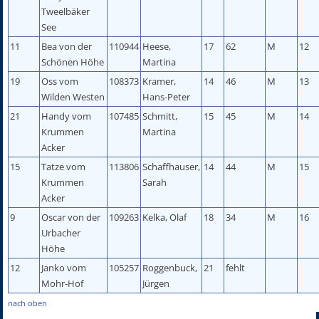
Tweelbäker
See
11
Bea von der
110944
Heese,
17
62
M
12
Schönen Höhe
Martina
19
Oss vom
108373
Kramer,
14
46
M
13
Wilden Westen
Hans-Peter
21
Handy vom
107485
Schmitt,
15
45
M
14
Krummen
Martina
Acker
15
Tatze vom
113806
Schaffhauser,
14
44
M
15
Krummen
Sarah
Acker
9
Oscar von der
109263
Kelka, Olaf
18
34
M
16
Urbacher
Höhe
12
Janko vom
105257
Roggenbuck,
21
fehlt
Mohr-Hof
Jürgen
nach oben