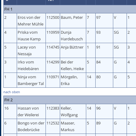
FH 1
2
Eros von der
112500
Baum, Peter
7
97
V
1
Mehrer Mühle
4
Priska vom
110959
Dunja
7
93
SG
2
Hause Kamp
Hardebusch
5
Lacey von
114745
Anja Büttner
1
91
SG
3
Nessaja
3
Irko vom
114299
Bei der
5
84
G
4
Heidebären
Kellen, Heike
1
Ninja vom
110971
Mörgelin,
14
80
G
5
Bamberger Tal
Erika
nach oben
FH 2
16
Hassan von
112383
Keller,
14
96
V
1
der Weilerei
Wolfgang
6
Bongo von der
112532
Maaser,
5
89
G
2
Bodebrücke
Markus