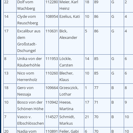
22
Dolf vom
112280
Meier, Karl
18
89
G
2
Wachberg
Heinz
14
Clyde vom
108954
Ezelius, Kati
10
86
G
4
Reuschberg
17
Excalibur aus
110631
Bick,
5
86
G
4
dem
Alexander
Großstadt-
Dschungel
8
Unika von der
111953
Löckle,
14
85
G
6
Räuberhöhle
Carsten
13
Nico vom
110260
Blecher,
10
85
G
6
Herrenholz
Klaus
18
Gero von
109664
Grzesczick,
1
77
B
8
Nessaja
Lothar
10
Bosco von der
110942
Heese,
17
71
B
9
Schönen Höhe
Martina
7
Vasco v.
114527
Schmidt,
21
70
B
10
Elbschlösschen
Markus
20
Nadja vom
110891
Feiler, Gabi
6
70
B
10