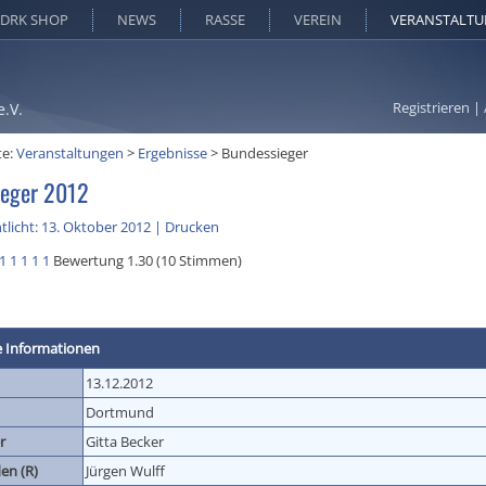
DRK SHOP
NEWS
RASSE
VEREIN
VERANSTALT
Registrieren
|
e.V.
te:
Veranstaltungen
>
Ergebnisse
>
Bundessieger
ieger 2012
tlicht: 13. Oktober 2012
|
Drucken
1
1
1
1
1
Bewertung 1.30 (10 Stimmen)
e Informationen
13.12.2012
Dortmund
r
Gitta Becker
en (R)
Jürgen Wulff