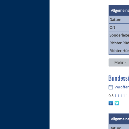
Allgemein
Datum
Ort
Sonderleite
Richter Rüd
Richter Hü
Mehr »
Bundessi
Veröffen
0.5
1
1
1
1
1
Allgemein
Datum