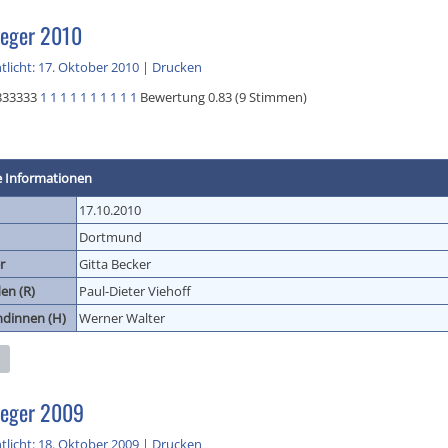
ieger 2010
tlicht: 17. Oktober 2010
|
Drucken
333333
1
1
1
1
1
1
1
1
1
1
Bewertung 0.83 (9 Stimmen)
e Informationen
17.10.2010
Dortmund
r
Gitta Becker
en (R)
Paul-Dieter Viehoff
ndinnen (H)
Werner Walter
ieger 2009
tlicht: 18. Oktober 2009
|
Drucken