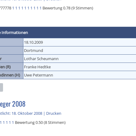
777778
1
1
1
1
1
1
1
1
1
1
Bewertung 0.78 (9 Stimmen)
e Informationen
18.10.2009
Dortmund
r
Lothar Scheumann
en (R)
Franke Hedtke
ndinnen (H)
Uwe Petermann
ieger 2008
tlicht: 18. Oktober 2008
|
Drucken
1
1
1
1
1
Bewertung 0.50 (8 Stimmen)