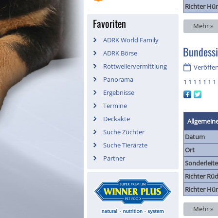
Richter Hü
Favoriten
Mehr »
ADRK World Family
Bundessi
ADRK Börse
Rottweilervermittlung
Veröffen
Panorama
1
1
1
1
1
1
1
Ergebnisse
Termine
Deckakte
Allgemein
Suche Züchter
Datum
Suche Tierärzte
Ort
Partner
Sonderleite
Richter Rüd
Richter Hü
Mehr »