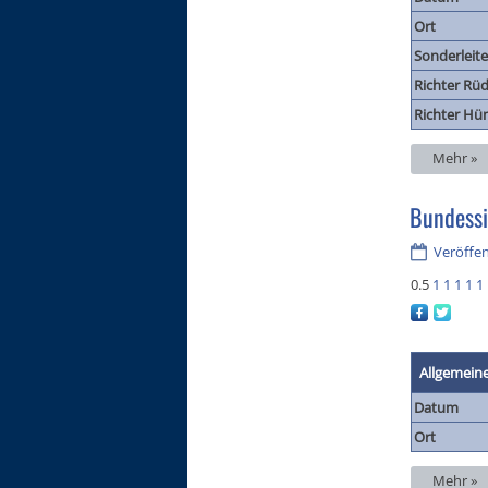
Ort
Sonderleite
Richter Rüd
Richter Hü
Mehr »
Bundessi
Veröffen
0.5
1
1
1
1
1
Allgemein
Datum
Ort
Mehr »