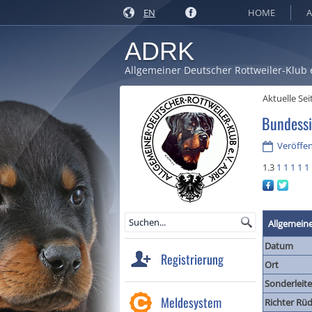
EN
HOME
A
ADRK
Allgemeiner Deutscher Rottweiler-Klub 
Aktuelle Sei
Bundess
Veröffen
1.3
1
1
1
1
1
Allgemein
Datum
Registrierung
Ort
Sonderleite
Meldesystem
Richter Rüd