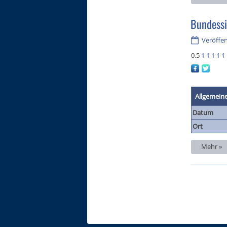
Bundess
Veröffen
0.5
1
1
1
1
1
Allgemein
Datum
Ort
Mehr »