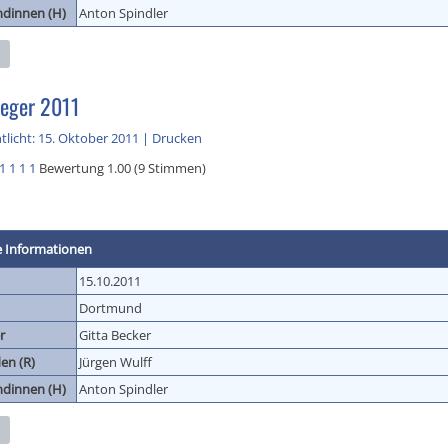
ndinnen (H)
Anton Spindler
eger 2011
tlicht: 15. Oktober 2011
|
Drucken
1
1
1
1
Bewertung 1.00 (9 Stimmen)
e Informationen
15.10.2011
Dortmund
r
Gitta Becker
en (R)
Jürgen Wulff
ndinnen (H)
Anton Spindler