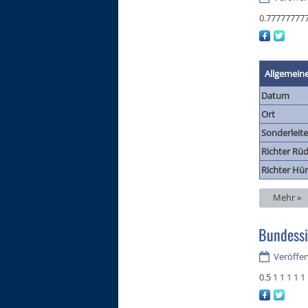
0.77777777
Allgemein
Datum
Ort
Sonderleite
Richter Rüd
Richter Hü
Mehr »
Bundess
Veröffen
0.5
1
1
1
1
1