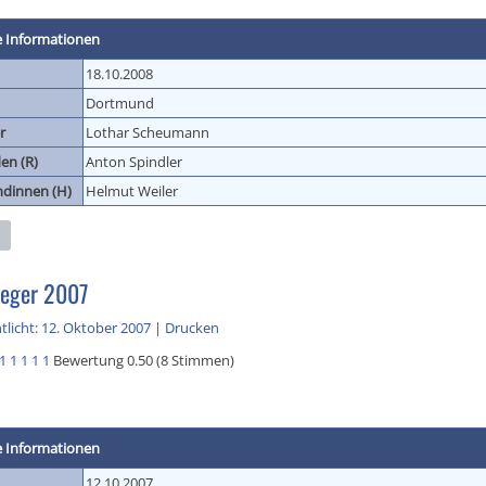
e Informationen
18.10.2008
Dortmund
r
Lothar Scheumann
en (R)
Anton Spindler
ndinnen (H)
Helmut Weiler
eger 2007
tlicht: 12. Oktober 2007
|
Drucken
1
1
1
1
1
Bewertung 0.50 (8 Stimmen)
e Informationen
12.10.2007