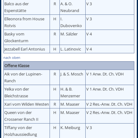
Balco aus der
R
A. & O.
V 3
Espenstätte
Neubrand
Elleonora from House
H
I.
V 3
Rotvis
Dubovenko
Basky vom
R
M. Sälzler
V 4
Glockenturm
Jezzabell Earl Antonius
H
L. Latinovic
V 4
nach oben
Offene Klasse
Aik von der Lupinen-
R
J. & S. Mosch
V 1 Anw. Dt. Ch. VDH
Ranch
Yelka von der
H
H. & B.
V 1 Anw. Dt. Ch. VDH
Bleichstrasse
Menzemer
Xari vom Wilden Westen
R
M. Maaser
V 2 Res.-Anw. Dt. Ch. VDH
Queen von der
H
M. Maaser
V 2 Res.-Anw. Dt. Ch. VDH
Crossener Ranch II
Tiffany von der
H
K. Meiburg
V 3
Holzhaussiedlung