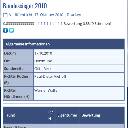
Bundessieger 2010
Veröffentlicht: 17. Oktober 2010
|
Drucken
0.83333333333333
1
1
1
1
1
1
1
1
1
1
Bewertung 0.83 (9 Stimmen)
Allgemeine Informationen
Datum
17.10.2010
Ort
Dortmund
Sonderleiter
Gitta Becker
Richter Rüden
Paul-Dieter Viehoff
(R)
Richter
Werner Walter
Hündinnen (H)
R /
Hund
Eigentümer
Bewertung
H
Jugendklasse