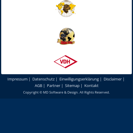
Impressum
|
Datenschutz
|
Einwilligungserklärung
|
Disclaimer
|
AGB
|
Partner
|
Sitemap
|
Kontakt
Copyright ©
MD Software & Design
. All Rights Reserved.