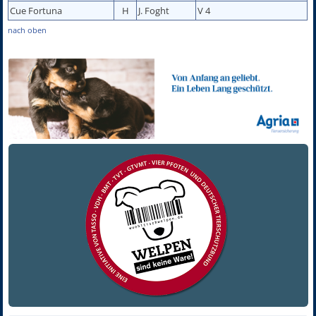
Cue Fortuna
H
J. Foght
V 4
nach oben