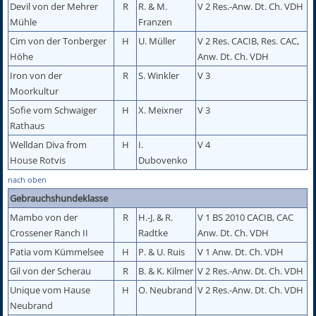
Devil von der Mehrer
R
R. & M.
V 2 Res.-Anw. Dt. Ch. VDH
Mühle
Franzen
Cim von der Tonberger
H
U. Müller
V 2 Res. CACIB, Res. CAC,
Höhe
Anw. Dt. Ch. VDH
Iron von der
R
S. Winkler
V 3
Moorkultur
Sofie vom Schwaiger
H
X. Meixner
V 3
Rathaus
Welldan Diva from
H
I.
V 4
House Rotvis
Dubovenko
nach oben
Gebrauchshundeklasse
Mambo von der
R
H.-J. & R.
V 1 BS 2010 CACIB, CAC
Crossener Ranch II
Radtke
Anw. Dt. Ch. VDH
Patia vom Kümmelsee
H
P. & U. Ruis
V 1 Anw. Dt. Ch. VDH
Gil von der Scherau
R
B. & K. Kilmer
V 2 Res.-Anw. Dt. Ch. VDH
Unique vom Hause
H
O. Neubrand
V 2 Res.-Anw. Dt. Ch. VDH
Neubrand