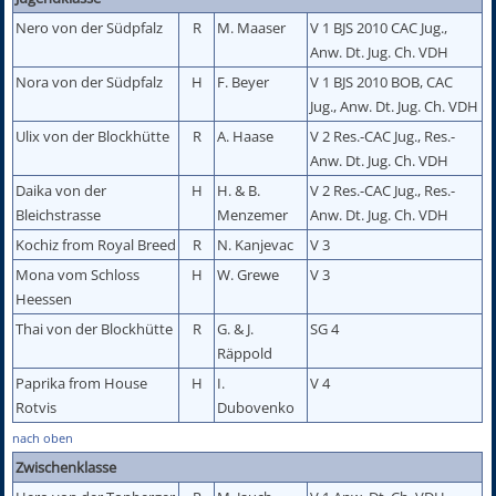
Nero von der Südpfalz
R
M. Maaser
V 1 BJS 2010 CAC Jug.,
Anw. Dt. Jug. Ch. VDH
Nora von der Südpfalz
H
F. Beyer
V 1 BJS 2010 BOB, CAC
Jug., Anw. Dt. Jug. Ch. VDH
Ulix von der Blockhütte
R
A. Haase
V 2 Res.-CAC Jug., Res.-
Anw. Dt. Jug. Ch. VDH
Daika von der
H
H. & B.
V 2 Res.-CAC Jug., Res.-
Bleichstrasse
Menzemer
Anw. Dt. Jug. Ch. VDH
Kochiz from Royal Breed
R
N. Kanjevac
V 3
Mona vom Schloss
H
W. Grewe
V 3
Heessen
Thai von der Blockhütte
R
G. & J.
SG 4
Räppold
Paprika from House
H
I.
V 4
Rotvis
Dubovenko
nach oben
Zwischenklasse