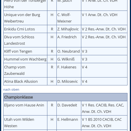
Hero von der Tonberger
R
M. Jauch
V 1 Anw. Dt. Ch. VDH
Höhe
Unique von der Burg
H
C. Wolf-
V 1 Anw. Dt. Ch. VDH
Weibertreu
Meixner
Enkidu Crni Lotos
R
Z. Mihajlovic
V 2 Res.-Anw. Dt. Ch. VDH
Diva vom Schloss
H
A. Friedrich
V 2 Res.-Anw. Dt. Ch. VDH
Landestrost
Kliff von Tengen
R
O. Neubrand
V 3
Hummel vom Wachberg
H
G. Wilkniß
V 3
Champ vom
R
F. Hakenes
V 4
Zauberwald
Atina Black Allusion
H
D. Milosevic
V 4
nach oben
Championklasse
Eljano vom Hause Anin
R
D. Davedeit
V 1 Res. CACIB, Res. CAC,
Anw. Dt. Ch. VDH
Utah vom Wilden
H
E. Hellmann
V 1 BS 2010 CACIB, CAC
Westen
Anw. Dt. Ch. VDH