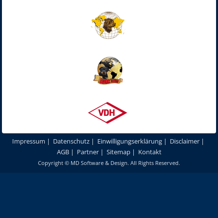
Impressum
|
Datenschutz
|
Einwilligungserklärung
|
Disclaimer
|
AGB
|
Partner
|
Sitemap
|
Kontakt
Copyright ©
MD Software & Design
. All Rights Reserved.