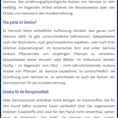
Gemüse. Der ernährungsphysiologische Nutzen von Gemüse ist sehr
vielfältig. Im folgenden Artikel erfahren Sie Wissenswertes über den
Einsatz von Gemüse in der Hundeernährung.
Was genau ist Gemüse?
Es herrscht keine einheitliche Auffassung darüber, was genau zum
Gemüse zählt. Es gibt unterschiedliche Definitionen, beispielsweise
nach der Wuchsform, nach geschmacklichen Aspekten, oder nach ihrer
üblichen Zubereitungsart. Im botanischen Sinn sind unter Gemüse
essbare Pflanzenteile von einjährigen Pflanzen zu verstehen,
beispielsweise deren Wurzeln oder Blätter. Im Volksmund werden
häufig – im Gegensatz zum Obst – nicht-süß-schmeckende, essbare
Anteile von Pflanzen als Gemüse bezeichnet. So unterschiedlich die
Zuordnung zum Gemüse ist, so verschieden ist auch der Nutzen der
Gemüsesorten für die Hundeernährung.
Gemüse für die Darmgesundheit
Viele Gemüsesorten enthalten hohe Mengen an Faserstoffen, die für
den Hund selbst zunächst kaum verdaulich sind. Die sogenannten
löslichen Faserstoffe sind zwar für den Hund nicht verwertbar, wirken
aber als Präbiotika. Das heißt, sie können von den „guten“