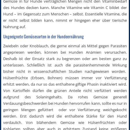
Gemüse in für Hunde verträglichen Mengen nicht den Vitaminbedarf
des Hundes decken kann. Manche Vitamine wie Vitamin C bildet der
Hund – im Gegensatz zum Menschen – selbst. Essentielle Vitamine, die
er nicht selbst bilden kann, nimmt er hingegen eher über tierische
Nahrung auf.
Ungeeignete Gemüsesorten in der Hundeernährung
Zwiebeln oder Knoblauch, die gerne einmal als Mittel gegen Parasiten
angepriesen werden, können bei Hunden Anämien verursachen.
Deshalb ist der Einsatz stark zu begrenzen oder am besten ganz zu
unterlassen. Schließlich ist auch die parasitenhemmende Wirkung
bisher nicht in wissenschaftlichen Studien nachgewiesen worden.
Hülsenfrüchte (Erbsen, Bohnen) müssen immer vor Verfütterung
erhitzt werden, da nur so das enthaltene giftige Phasin inaktiviert wird.
Von Kartoffeln dürfen die grünen Anteile nicht verfüttert werden
aufgrund des Solaningehalts. Da rohes Gemüse generell
Verdauungsbeschwerden bei Hunden hervorrufen kann, sollte es nur in
geringen Mengen gefüttert oder vor Verfütterung weichgekocht
werden. Erst dadurch wird die enthaltene Stärke für den Hund
verdaulich. Von blähendem Gemüse wie Hülsenfrüchten oder
Kohlarten sollten aber auch in erhitztem Zustand keine größeren