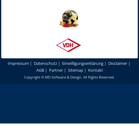
Impressum
|
Datenschutz
|
Einwilligungserklärung
|
Disclaimer
|
AGB
|
Partner
|
Sitemap
|
Kontakt
Copyright ©
MD Software & Design
. All Rights Reserved.
Um unsere Webseite für Sie optimal zu gestalten und fortlaufend
verbessern zu können, verwenden wir Cookies. Durch die weitere