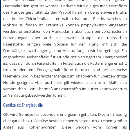
Darmbakterien genutzt werden. Dadurch wird die gesunde Darmflora
des Hundes geschützt. Zu den Präbiotika zählen beispielsweise Inulin,
das in der Chicoréepflanze enthalten ist, oder Pektin, welches in
Möhren zu finden ist. Präbiotika können prophylaktisch eingesetzt
werden, unterstützen den Hundedarm aber auch bei verschiedenen
Erkrankungen. Aber auch die zweite Gruppe, die unlöslichen
Faserstoffe, bringen viele Vorteile für den Hund mit sich: die
Darmtätigkeit wird angeregt und Verstopfungen wird vorgebeugt. Ein
angenehmer Nebeneffekt für Hunde mit verringertem Energiebedarf
ist, dass sich durch Faserstoffe im Futter auch die Futtermenge erhöht,
trotz moderatem Energiegehalt. Rohe Karotten sind beispielsweise
faserreich und in begrenzter Menge zum Knabbern für übergewichtige
Hunde geeignet. Aber auch hier gilt wieder, alles nur in Maßen zu
verabreichen – ein Übermaß an Faserstoffen im Futter kann wiederum
zu Verdauungsbeschwerden führen.
Gemüse als Energiequelle
Oft wird Gemüse für besonders energiearm gehalten. Dies trifft häufig
aber gar nicht zu. Gemüse besteht neben Wasser auch zu einem großen
Anteil aus Kohlenhydraten. Diese werden vom Körper als