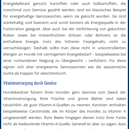
Energielieferant genutzt. Kartoffeln oder auch Süßkartoffeln, die
manchmal zum Gemüse gezählt werden, sind ein klassisches Beispiel
für energiehaltige Gemüsesorten, wenn sie gekocht wurden. Sie sind
stärkehaltig und faserarm und somit bestens als Energiequelle in der
Futterration geeignet. Aber auch bei der Verfütterung von gekochten
Rüben sowie bei Hülsenfrüchten (Erbsen oder Bohnen) ist die
enthaltene Energie, trotz des höheren Fasergehalts, nicht zu
vernachlässigen. Deshalb sollte man diese nicht in unkontrollierten
Mengen an Hunde mit verringertem Energiebedarf – beispielsweise bei
einer vorhandenen Neigung zu Übergewicht – verfüttern. Für diese
eignen sich eher energiearme Gemüsesorten wie die wasserreiche
Gurke als Happen für zwischendurch.
Vitaminversorgung durch Gemüse
Hundebesitzer füttern ihren Hunden gern Gemüse zum Zweck der
Vitaminversorgung. Rote Früchte und grüne Blätter sind dabei
tatsächlich als gute Vitamin-A-Quellen zu nennen: Karotten enthalten
beispielsweise Carotinoide, die im Körper des Hundes zu Vitamin A
umgewandelt werden. Rote Beete hingegen dienen trotz ihrer Farbe
nicht als bedeutende Vitamin-A-Quelle. Generell ist aber zu sagen, dass