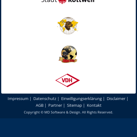
Impressum
|
Datenschutz
|
Einwilligungserklärung
|
Disclaimer
|
AGB
|
Partner
|
Sitemap
|
Kontakt
Copyright ©
MD Software & Design
. All Rights Reserved.