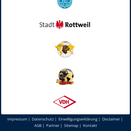
Impressum
|
Datenschutz
|
Einwilligungserklärung
|
Disclaimer
|
AGB
|
Partner
|
Sitemap
|
Kontakt