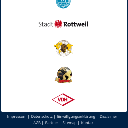
Impressum
|
Datenschutz
|
Einwilligungserklärung
|
Disclaimer
|
AGB
|
Partner
|
Sitemap
|
Kontakt