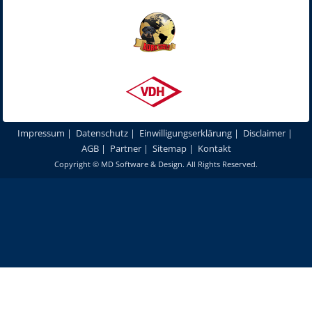
Impressum
|
Datenschutz
|
Einwilligungserklärung
|
Disclaimer
|
AGB
|
Partner
|
Sitemap
|
Kontakt
Copyright ©
MD Software & Design
. All Rights Reserved.
Um unsere Webseite für Sie optimal zu gestalten und fortlaufend
verbessern zu können, verwenden wir Cookies. Durch die weitere
Nutzung unserer Webseiten und Produkte stimmen Sie der Verwendung