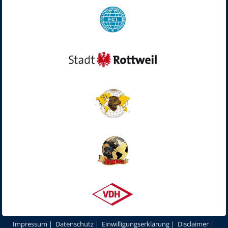
Impressum
|
Datenschutz
|
Einwilligungserklärung
|
Disclaimer
|