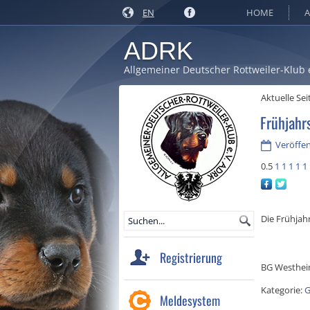
EN
HOME
A
ADRK
Allgemeiner Deutscher Rottweiler-Klub 
Aktuelle Sei
Frühjahr
Veröffen
0.5
1
1
1
1
1
Die Frühjah
Registrierung
BG Westhei
Kategorie:
G
Meldesystem