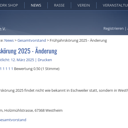
DRK SHOP
NEWS
RASSE
VEREIN
VERANSTALT
Registrieren
|
e.V.
te:
News
>
Gesamtvorstand
>
Frühjahrskörung 2025 - Änderung
skörung 2025 - Änderung
tlicht: 12. März 2025
|
Drucken
1
1
1
1
1
Bewertung 0.50 (1 Stimme)
rskörung 2025 findet nicht wie bekannt in Eschweiler statt, sondern in West
m, Holzmühlstrasse, 67368 Westheim
esamtvorstand