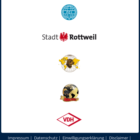
Impressum
|
Datenschutz
|
Einwilligungserklärung
|
Disclaimer
|