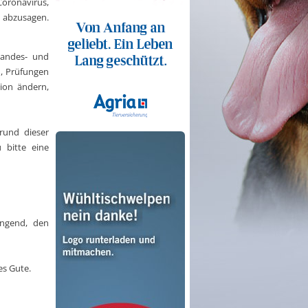
oronavirus,
0 abzusagen.
Landes- und
n, Prüfungen
tion ändern,
rund dieser
 bitte eine
ngend, den
es Gute.