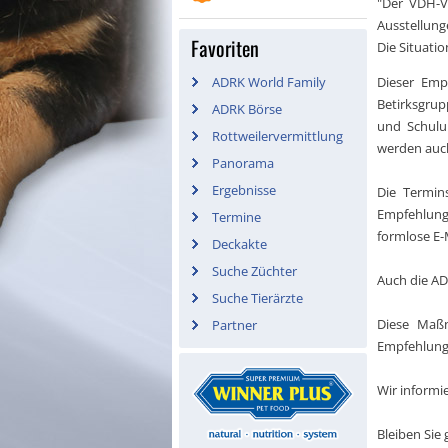
"Der VDH-V
Ausstellung
Favoriten
Die Situati
ADRK World Family
Dieser Emp
Betirksgrup
ADRK Börse
und Schulun
Rottweilervermittlung
werden auc
Panorama
Ergebnisse
Die Termin
Empfehlung
Termine
formlose E-M
Deckakte
Suche Züchter
Auch die AD
Suche Tierärzte
Diese Maß
Partner
Empfehlunge
Wir informi
Bleiben Sie