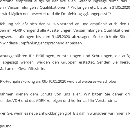
orstand empfiehlt aufgrund der aktuellen Gefährdungslage durch das C
en / Versammlungen / Qualifikationen / Prüfungen etc. bis zum 31.05.202
on wird täglich neu bewertet und die Empfehlung ggf. angepasst."/
fehlung schließt sich der ADRK-Vorstand an und empfiehlt auch den 
pen im ADRK dringend alle Ausstellungen, Versammlungen, Qualifikatione
gsveranstaltungen bis zum 31.05.2020 abzusagen. Sollte sich die Situa
h wir diese Empfehlung entsprechend anpassen.
schutzgebühren für Prüfungen, Ausstellungen und Schulungen, die aufg
 abgesagt werden, werden den Gruppen erstattet. Senden Sie hierzu
ail an die Geschäftsstelle.
RK-Frühjahrskörung am 09.-10.05.2020 wird auf weiteres verschoben.
nahmen dienen dem Schutz von uns allen. Wir bitten Sie daher dri
n des VDH und des ADRK zu folgen und hoffen auf Ihr Verständnis.
eren Sie, wenn es neue Entwicklungen gibt. Bis dahin wünschen wir Ihnen all
 gesund!