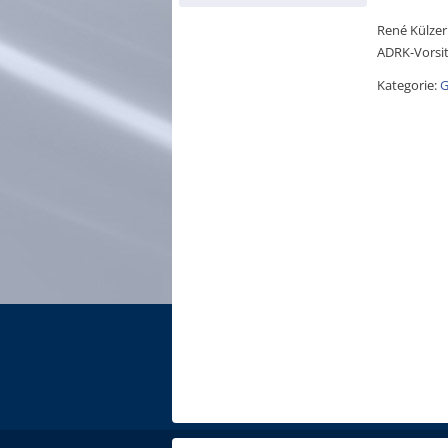
René Külzer
ADRK-Vorsi
Kategorie:
G