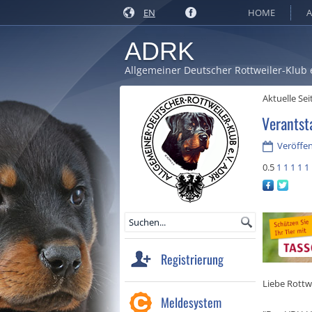
EN
HOME
A
ADRK
Allgemeiner Deutscher Rottweiler-Klub 
Aktuelle Sei
Verantst
Veröffen
0.5
1
1
1
1
1
Registrierung
Liebe Rottw
Meldesystem