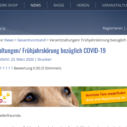
DRK SHOP
NEWS
RASSE
VEREIN
VERANSTALT
Registrieren
|
e.V.
te:
News
>
Gesamtvorstand
>
Verantstaltungen/ Frühjahrskörung bezüglich
altungen/ Frühjahrskörung bezüglich COVID-19
tlicht: 23. März 2020
|
Drucken
1
1
1
1
1
Bewertung 0.50 (3 Stimmen)
eilerfreunde,