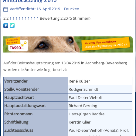
Veröffentlicht: 16. April 2019
|
Drucken
2.2
1
1
1
1
1
1
1
1
1
1
Bewertung 2.20 (5 Stimmen)
Auf der Beirtashauptsitzung am 13.04.2019 in Ascheberg-Davensberg
wurden die Ämter wie folgt besetzt:
Vorsitzender
René Külzer
Stellv. Vorsitzender
Rüdiger Schmidt
Hauptzuchtwart
Paul-Dieter Viehoff
Hauptausbildungswart
Richard Berning
Richterobmann
Hans-Jürgen Radtke
Schriftleitung
Kerstin Glier
Zuchtausschuss
Paul-Dieter Viehoff (Vorsitz), Prof.