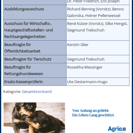
Dr. Peter Friedrich, Eric Joseph
Ausbildungsausschuss
Richard Berning (Vorsitz), Benno
Galonska, Heiner Pellenwessel
Ausschuss für Wirtschafts-,
René Külzer (Vorsitz), Silke Hengst,
Hauptgeschäftsstellen- und
Siegmund Trebschuh
Rechtsangelegenheiten
Beauftragte für
Kerstin Glier
Öffentlichkeitsarbeit
Beauftragter für Tierschutz
Siegmund Trebschuh
Beauftragte für
Roswitha Messinger
Rettungshundewesen
Ersatz-Kassenprüferin
Ute Oestermann-Hugo
Kategorie:
Gesamtvorstand