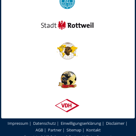
Impressum
|
Datenschutz
|
Einwilligungserklärung
|
Disclaimer
|
AGB
|
Partner
|
Sitemap
|
Kontakt