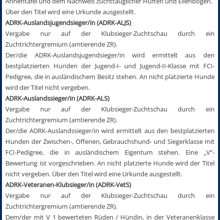
Ahnentafel und dem Nachweis zuchttauglicher Hüften und Ellenbogen.
Über den Titel wird eine Urkunde ausgestellt.
ADRK-Auslandsjugendsieger/in (ADRK-ALJS)
Vergabe nur auf der Klubsieger-Zuchtschau durch ein
Zuchtrichtergremium (amtierende ZR).
Der/die ADRK-Auslandsjugendsieger/in wird ermittelt aus den
bestplatzierten Hunden der Jugend-I- und Jugend-II-Klasse mit FCI-
Pedigree, die in ausländischem Besitz stehen. An nicht platzierte Hunde
wird der Titel nicht vergeben.
ADRK-Auslandssieger/in (ADRK-ALS)
Vergabe nur auf der Klubsieger-Zuchtschau durch ein
Zuchtrichtergremium (amtierende ZR).
Der/die ADRK-Auslandssieger/in wird ermittelt aus den bestplatzierten
Hunden der Zwischen-, Offenen, Gebrauchshund- und Siegerklasse mit
FCI-Pedigree, die in ausländischem Eigentum stehen. Eine „V“-
Bewertung ist vorgeschrieben. An nicht platzierte Hunde wird der Titel
nicht vergeben. Über den Titel wird eine Urkunde ausgestellt.
ADRK-Veteranen-Klubsieger/in (ADRK-VetS)
Vergabe nur auf der Klubsieger-Zuchtschau durch ein
Zuchtrichtergremium (amtierende ZR).
Dem/der mit V 1 bewerteten Rüden / Hündin, in der Veteranenklasse