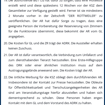
Die ausrichtende BG / LG hat dafür zu sorgen, dass eine Hotelliste
erstellt wird und diese spätestens 12 Wochen vor der KSZ dem
Gesamtleiter zur Verfügung gestellt wird. Ferner ist sie mindestens
2 Monate vorher in der Zeitschrift "DER ROTTWEILER" zu
veröffentlichen. Der AR hat dafür Sorge zu tragen, dass eine
geeignete Person die Vorbereitung der Reservierung von Zimmern
für die Funktionäre übernimmt, diese bekommt der AR vom GL
angegeben.
Die Kosten für GL und die ZR trägt der ADRK. Die Aussteller erhalten
keinen Zuschuss.
Der AR ist dafür verantwortlich, die Verbindung zum Unfallarzt und
zum diensthabenden Tierarzt herzustellen. Eine Erste-Hilfegruppe
des DRK oder einer ähnlichen Institution muss auf dem
Austragungsgelände anwesend sein. Die Kosten trägt der AR.
Die örtliche Werbung für die KSZ obliegt dem durchführenden AR.
Insbesondere ist der Kontakt zur Presse herzustellen. Die Obleute
für Öffentlichkeitsarbeit und Tierschutzangelegenheiten des AR
sind am Veranstaltungstage hierfür abzustellen und haben sich
dementsprechend zu schulen. Diese Personen haben engen
Kontakt mit dem GL und dem Vorstand des ADRK zu halten.