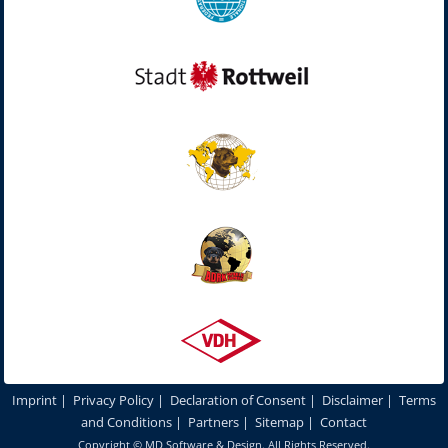
Imprint
|
Privacy Policy
|
Declaration of Consent
|
Disclaimer
|
Terms
and Conditions
|
Partners
|
Sitemap
|
Contact
Copyright ©
MD Software & Design
. All Rights Reserved.