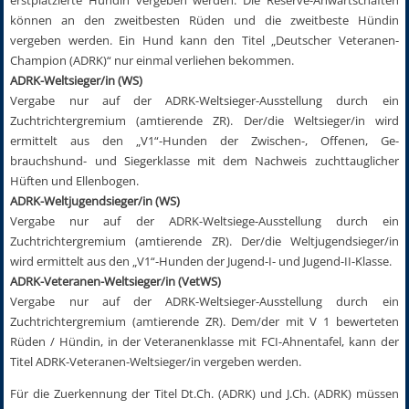
erstplatzierte Hündin vergeben werden. Die Reserve-Anwartschaften
können an den zweitbesten Rüden und die zweitbeste Hündin
vergeben werden. Ein Hund kann den Titel „Deutscher Veteranen-
Champion (ADRK)“ nur einmal verliehen bekommen.
ADRK-Weltsieger/in (WS)
Vergabe nur auf der ADRK-Weltsieger-Ausstellung durch ein
Zuchtrichtergremium (amtierende ZR). Der/die Weltsieger/in wird
ermittelt aus den „V1“-Hunden der Zwischen-, Offenen, Ge­
brauchshund- und Siegerklasse mit dem Nachweis zuchttauglicher
Hüften und Ellenbogen.
ADRK-Weltjugendsieger/in (WS)
Vergabe nur auf der ADRK-Weltsiege-Ausstellung durch ein
Zuchtrichtergremium (amtierende ZR). Der/die Weltjugendsieger/in
wird ermittelt aus den „V1“-Hunden der Jugend-I- und Jugend-II-Klasse.
ADRK-Veteranen-Weltsieger/in (VetWS)
Vergabe nur auf der ADRK-Weltsieger-Ausstellung durch ein
Zuchtrichtergremium (amtierende ZR). Dem/der mit V 1 bewerteten
Rüden / Hündin, in der Veteranenklasse mit FCI-Ahnentafel, kann der
Titel ADRK-Veteranen-Weltsieger/in vergeben werden.
Für die Zuerkennung der Titel Dt.Ch. (ADRK) und J.Ch. (ADRK) müssen