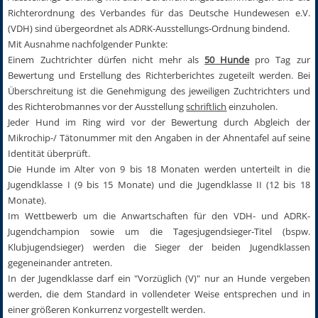
Richterordnung des Verbandes für das Deutsche Hundewesen e.V.
(VDH) sind übergeordnet als ADRK-Ausstellungs-Ordnung bindend.
Mit Ausnahme nachfolgender Punkte:
Einem Zuchtrichter dürfen nicht mehr als
50 Hunde
pro Tag zur
Bewertung und Erstellung des Richterberichtes zugeteilt werden. Bei
Überschreitung ist die Genehmigung des jeweiligen Zuchtrichters und
des Richterobmannes vor der Ausstellung
schriftlich
einzuholen.
Jeder Hund im Ring wird vor der Bewertung durch Abgleich der
Mikrochip-/ Tätonummer mit den Angaben in der Ahnentafel auf seine
Identität überprüft.
Die Hunde im Alter von 9 bis 18 Monaten werden unterteilt in die
Jugendklasse I (9 bis 15 Monate) und die Jugendklasse II (12 bis 18
Monate).
Im Wettbewerb um die Anwartschaften für den VDH- und ADRK-
Jugendchampion sowie um die Tagesjugendsieger-Titel (bspw.
Klubjugendsieger) werden die Sieger der beiden Jugendklassen
gegeneinander antreten.
In der Jugendklasse darf ein "Vorzüglich (V)" nur an Hunde vergeben
werden, die dem Standard in vollendeter Weise entsprechen und in
einer größeren Konkurrenz vorgestellt werden.