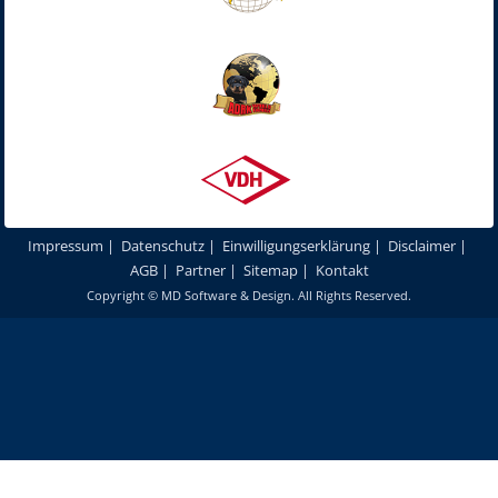
Impressum
|
Datenschutz
|
Einwilligungserklärung
|
Disclaimer
|
AGB
|
Partner
|
Sitemap
|
Kontakt
Copyright ©
MD Software & Design
. All Rights Reserved.
Um unsere Webseite für Sie optimal zu gestalten und fortlaufend