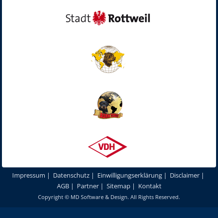
Impressum
|
Datenschutz
|
Einwilligungserklärung
|
Disclaimer
|
AGB
|
Partner
|
Sitemap
|
Kontakt
Copyright ©
MD Software & Design
. All Rights Reserved.