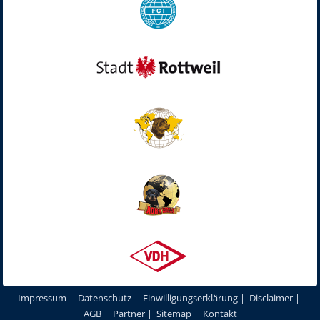
Impressum
|
Datenschutz
|
Einwilligungserklärung
|
Disclaimer
|
AGB
|
Partner
|
Sitemap
|
Kontakt