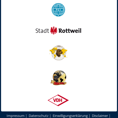
Impressum
|
Datenschutz
|
Einwilligungserklärung
|
Disclaimer
|