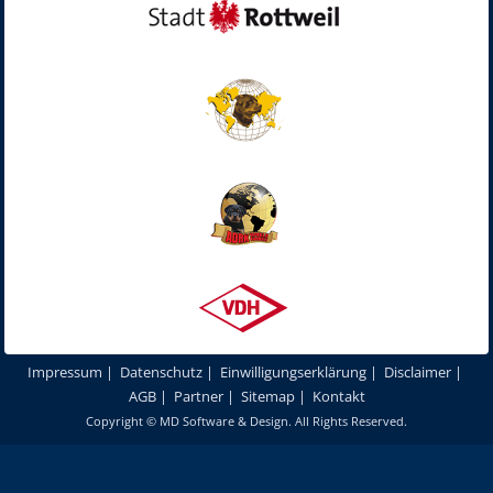
Impressum
|
Datenschutz
|
Einwilligungserklärung
|
Disclaimer
|
AGB
|
Partner
|
Sitemap
|
Kontakt
Copyright ©
MD Software & Design
. All Rights Reserved.