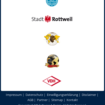
Impressum
|
Datenschutz
|
Einwilligungserklärung
|
Disclaimer
|
AGB
|
Partner
|
Sitemap
|
Kontakt