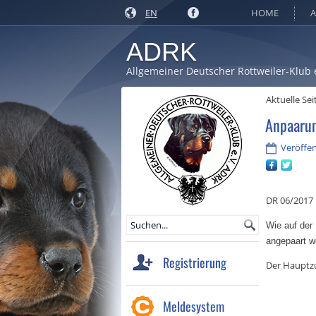
EN
HOME
A
ADRK
Allgemeiner Deutscher Rottweiler-Klub 
Aktuelle Sei
Anpaarun
Veröffent
DR 06/2017
Wie auf der
angepaart w
Registrierung
Der Hauptz
Meldesystem