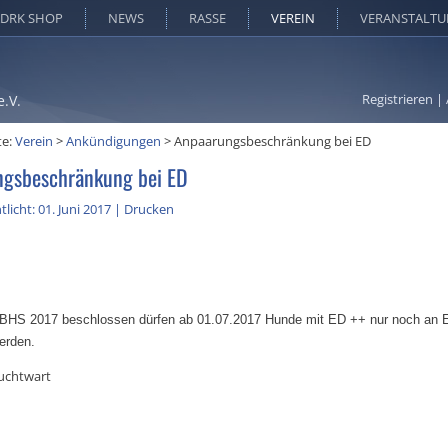
DRK SHOP
NEWS
RASSE
VEREIN
VERANSTALT
Registrieren
|
e.V.
te:
Verein
>
Ankündigungen
>
Anpaarungsbeschränkung bei ED
gsbeschränkung bei ED
licht: 01. Juni 2017
|
Drucken
 BHS 2017 beschlossen dürfen ab 01.07.2017 Hunde mit ED ++ nur noch an E
erden.
uchtwart