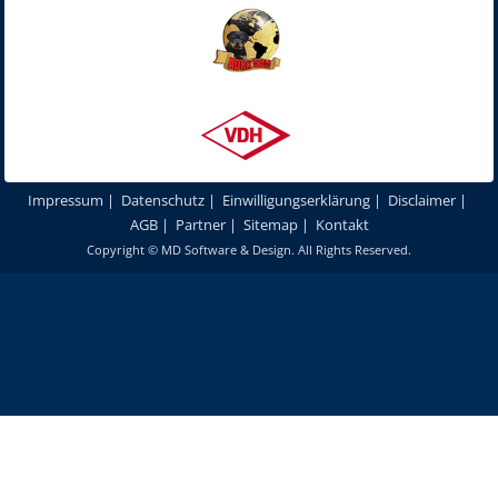
Impressum
|
Datenschutz
|
Einwilligungserklärung
|
Disclaimer
|
AGB
|
Partner
|
Sitemap
|
Kontakt
Copyright ©
MD Software & Design
. All Rights Reserved.
Um unsere Webseite für Sie optimal zu gestalten und fortlaufend
verbessern zu können, verwenden wir Cookies. Durch die weitere
Nutzung unserer Webseiten und Produkte stimmen Sie der Verwendung
von Cookies zu.