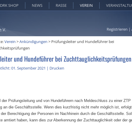
DRK SHOP
NEWS
RASSE
VEREIN
VERANSTALT
Registrieren
|
e.V.
te:
Verein
>
Ankündigungen
>
Prüfungsleiter und Hundeführer bei
chkeitsprüfungen
leiter und Hundeführer bei Zuchttauglichkeitsprüfungen
tlicht: 01. September 2021
|
Drucken
 der Prüfungsleitung und von Hundeführern nach Meldeschluss zu einer ZTP
ng an die Geschäftsstelle. Wenn dies kurzfristig nicht mehr möglich ist, erfolgt
 der Berechtigung der Personen im Nachhinein durch die Geschäftsstelle. Sol
te amtiert haben, kann dies zur Aberkennung der Zuchttauglichkeit oder der