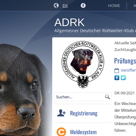
EN
HOME
A
ADRK
Allgemeiner Deutscher Rottweiler-Klub 
Aktuelle Sei
Zuchttaugli
Prüfungs
Veröffen
DR 09/2021
Ein Wechsel
der Mitteilu
Registrierung
Überprüfung
Unberechtig
Meldesystem
führen.