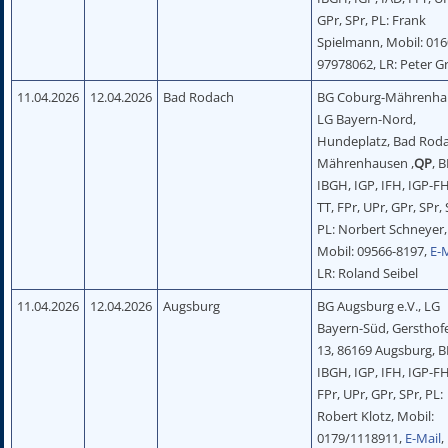
GPr, SPr, PL: Frank
Spielmann, Mobil: 016
97978062, LR: Peter G
11.04.2026
12.04.2026
Bad Rodach
BG Coburg-Mährenha
LG Bayern-Nord,
Hundeplatz, Bad Rod
Mährenhausen ,
QP
, 
IBGH, IGP, IFH, IGP-FH
TT, FPr, UPr, GPr, SPr,
PL: Norbert Schneyer,
Mobil: 09566-8197,
E-
LR: Roland Seibel
11.04.2026
12.04.2026
Augsburg
BG Augsburg e.V., LG
Bayern-Süd, Gersthofe
13, 86169 Augsburg, 
IBGH, IGP, IFH, IGP-FH
FPr, UPr, GPr, SPr, PL:
Robert Klotz, Mobil:
0179/1118911,
E-Mail
,