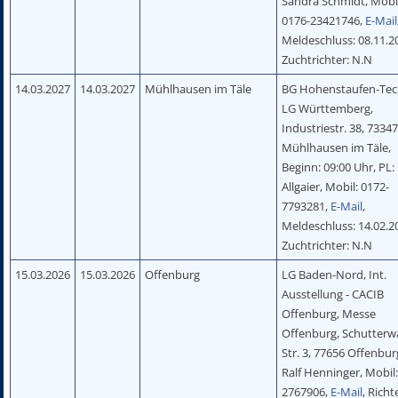
Sandra Schmidt, Mobi
0176-23421746,
E-Mail
Meldeschluss: 08.11.2
Zuchtrichter: N.N
14.03.2027
14.03.2027
Mühlhausen im Täle
BG Hohenstaufen-Teck
LG Württemberg,
Industriestr. 38, 7334
Mühlhausen im Täle,
Beginn: 09:00 Uhr, PL:
Allgaier, Mobil: 0172-
7793281,
E-Mail
,
Meldeschluss: 14.02.2
Zuchtrichter: N.N
15.03.2026
15.03.2026
Offenburg
LG Baden-Nord, Int.
Ausstellung - CACIB
Offenburg, Messe
Offenburg, Schutterw
Str. 3, 77656 Offenbur
Ralf Henninger, Mobil:
2767906,
E-Mail
, Richt