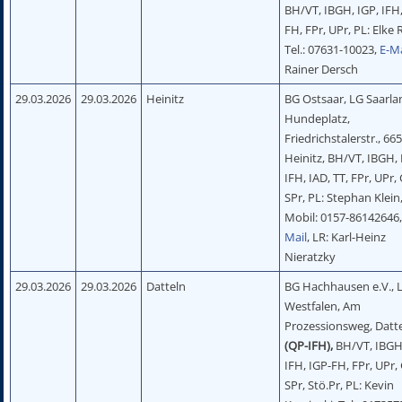
BH/VT, IBGH, IGP, IFH,
FH, FPr, UPr, PL: Elke
Tel.: 07631-10023,
E-Ma
Rainer Dersch
29.03.2026
29.03.2026
Heinitz
BG Ostsaar, LG Saarla
Hundeplatz,
Friedrichstalerstr., 66
Heinitz, BH/VT, IBGH, 
IFH, IAD, TT, FPr, UPr,
SPr, PL: Stephan Klein
Mobil: 0157-86142646
Mail
, LR: Karl-Heinz
Nieratzky
29.03.2026
29.03.2026
Datteln
BG Hachhausen e.V., 
Westfalen, Am
Prozessionsweg, Datte
(QP-IFH)
,
BH/VT, IBGH,
IFH, IGP-FH, FPr, UPr,
SPr, Stö.Pr, PL: Kevin