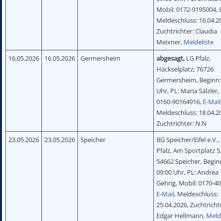
Mobil: 0172-9195004,
Meldeschluss: 16.04.2
Zuchtrichter: Claudia
Meixner,
Meldeliste
16.05.2026
16.05.2026
Germersheim
abgesagt,
LG Pfalz,
Häckselplatz, 76726
Germersheim, Beginn:
Uhr, PL: Maria Sälzler,
0160-90164916,
E-Mail
Meldeschluss: 18.04.2
Zuchtrichter: N.N
23.05.2026
23.05.2026
Speicher
BG Speicher/Eifel e.V.,
Pfalz, Am Sportplatz 5
54662 Speicher, Begin
09:00 Uhr, PL: Andrea
Gehrig, Mobil: 0170-4
E-Mail
, Meldeschluss:
25.04.2026, Zuchtricht
Edgar Hellmann,
Meld