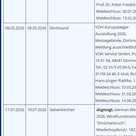
Prof. Dr. Peter Friedric
Meldeschluss: 30.01.20
Meldeschluss: 13.02.2
VDH-Europasieger-
09.05.2026
09.05.2026
Dortmund
Ausstellung 2026,
Messegelände, Dortm
Meldung ausschließlic
VDH Service GmbH, Po
10 41 54, 44041 Dortm
Tel.: 02 31/5 65 00-0, F
31/59 24 40,
E-Mail
, Ri
Hans-Jürgen Radtke, 1
Meldeschluss: 10.03.20
Meldeschluss: 31.03.20
Meldeschluss: 14.04.2
17.07.2026
19.07.2026
Gelsenkirchen
abgesagt,
German Wi
2026, Windhundstati
"Emscherbruch",
Wiederhopfenstr. 197