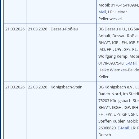
Mobil: 0176-15410984
Mail
, LR: Heiner
Pellenwessel
21.03.2026
21.03.2026
Dessau-Roßlau
BG Dessau u.U., LG Sa
Anhalt, Dessau-Roßla
BH/VT, IGP, IFH, IGP-
IAD, FPr, UPr, GPr, PL:
Wolfgang Kemp, Mobil
0178-6937548,
E-Mail
,
Heike Wiemkes-Bei de
Kellen
21.03.2026
22.03.2026
Königsbach-Stein
BG Königsbach e.V., L
Baden-Nord, Im Steidi
75203 Königsbach-Ste
BH/VT, IBGH, IGP, IFH,
FH, FPr, UPr, GPr, SPr,
Steffen Kübler, Mobil:
26068820,
E-Mail
, LR: 
Dersch