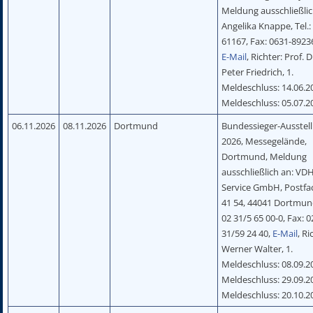
Meldung ausschließlic
Angelika Knappe, Tel.:
61167, Fax: 0631-892
E-Mail
, Richter: Prof. D
Peter Friedrich, 1.
Meldeschluss: 14.06.20
Meldeschluss: 05.07.2
06.11.2026
08.11.2026
Dortmund
Bundessieger-Ausstel
2026, Messegelände,
Dortmund, Meldung
ausschließlich an: VD
Service GmbH, Postfa
41 54, 44041 Dortmund
02 31/5 65 00-0, Fax: 0
31/59 24 40,
E-Mail
, Ri
Werner Walter, 1.
Meldeschluss: 08.09.20
Meldeschluss: 29.09.20
Meldeschluss: 20.10.2