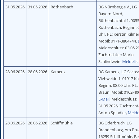
31.05.2026
31.05.2026
Röthenbach
BG Nürnberg e.V., LG
Bayern-Nord,
Röthenbachtal 1, 905
Röthenbach, Beginn: 
Uhr, PL: Kerstin Kilmer
Mobil: 0171-3804744,
Meldeschluss: 03.05.2
Zuchtrichter: Mario
Schlindwein,
Meldelis
28.06.2026
28.06.2026
Kamenz
BG Kamenz, LG Sachs
Viehweide 1, 01917 K
Beginn: 08:00 Uhr, PL:
Braun, Mobil: 0162-40
E-Mail
, Meldeschluss:
31.05.2026, Zuchtricht
Anton Spindler,
Melde
28.06.2026
28.06.2026
Schiffmühle
BG Oderbruch, LG
Brandenburg, Am Bru
16259 Schiffmühle, Be