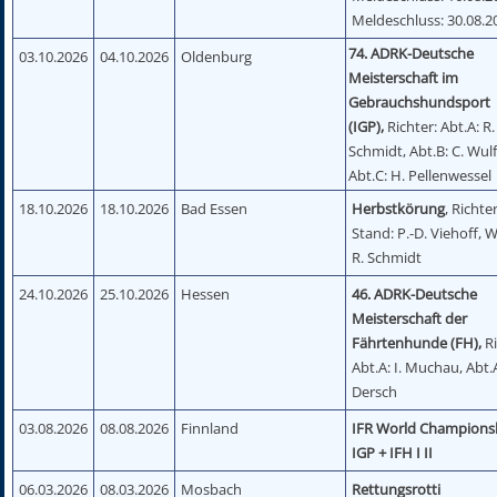
Meldeschluss: 30.08.2
74. ADRK-Deutsche
03.10.2026
04.10.2026
Oldenburg
Meisterschaft im
Gebrauchshundsport
(IGP),
Richter: Abt.A: R.
Schmidt, Abt.B: C. Wulf
Abt.C: H. Pellenwessel
18.10.2026
18.10.2026
Bad Essen
Herbstkörung
, Richter
Stand: P.-D. Viehoff, 
R. Schmidt
24.10.2026
25.10.2026
Hessen
46. ADRK-Deutsche
Meisterschaft der
Fährtenhunde (FH),
R
Abt.A: I. Muchau, Abt.A
Dersch
03.08.2026
08.08.2026
Finnland
IFR World Champions
IGP + IFH I II
06.03.2026
08.03.2026
Mosbach
Rettungsrotti