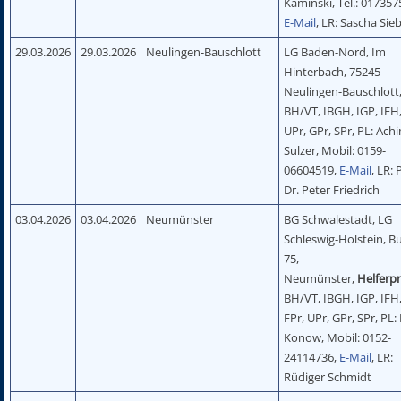
Kaminski, Tel.: 017357
E-Mail
, LR: Sascha Sie
29.03.2026
29.03.2026
Neulingen-Bauschlott
LG Baden-Nord, Im
Hinterbach, 75245
Neulingen-Bauschlott
BH/VT, IBGH, IGP, IFH,
UPr, GPr, SPr, PL: Ach
Sulzer, Mobil: 0159-
06604519,
E-Mail
, LR: 
Dr. Peter Friedrich
03.04.2026
03.04.2026
Neumünster
BG Schwalestadt, LG
Schleswig-Holstein, Bu
75,
Neumünster,
Helferp
BH/VT, IBGH, IGP, IFH,
FPr, UPr, GPr, SPr, PL: 
Konow, Mobil: 0152-
24114736,
E-Mail
, LR:
Rüdiger Schmidt