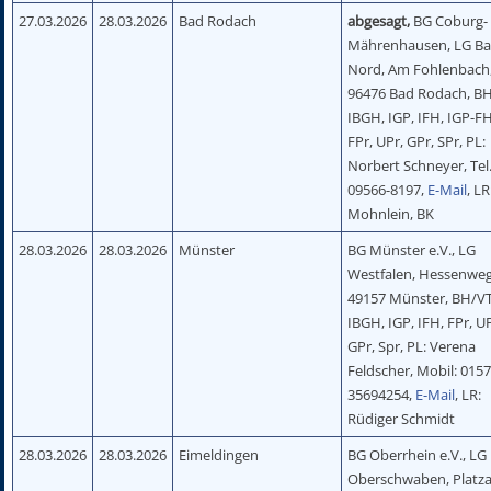
27.03.2026
28.03.2026
Bad Rodach
abgesagt,
BG Coburg-
Mährenhausen, LG Ba
Nord, Am Fohlenbach
96476 Bad Rodach, BH
IBGH, IGP, IFH, IGP-FH
FPr, UPr, GPr, SPr, PL:
Norbert Schneyer, Tel.
09566-8197,
E-Mail
, LR
Mohnlein, BK
28.03.2026
28.03.2026
Münster
BG Münster e.V., LG
Westfalen, Hessenweg
49157 Münster, BH/VT
IBGH, IGP, IFH, FPr, U
GPr, Spr, PL: Verena
Feldscher, Mobil: 0157
35694254,
E-Mail
, LR:
Rüdiger Schmidt
28.03.2026
28.03.2026
Eimeldingen
BG Oberrhein e.V., LG
Oberschwaben, Platza