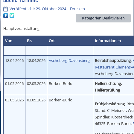
Veröffentlicht: 29. Oktober 2024
|
Drucken
Hauptveranstaltung
Von
Bis
Ort
Informationen
18.04.2026
18.04.2026
Ascheberg-Davensberg
Beiratshauptsitzung
,
Restaurant Clemens-
Ascheberg-Davensber
01.05.2026
02.05.2026
Borken-Burlo
Helfersichtung,
Helferprüfung
03.05.2026
03.05.2026
Borken-Burlo
Frühjahrskörung
, Ric
Stand: C. Meixner, We
Spindler, Klosterdieck
46325 Borken-Burlo,
Meldeschluss: 05.04.2