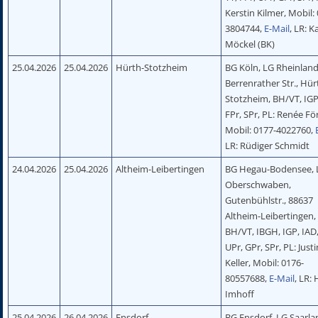
Kerstin Kilmer, Mobil:
3804744,
E-Mail
, LR: K
Möckel (BK)
25.04.2026
25.04.2026
Hürth-Stotzheim
BG Köln, LG Rheinland
Berrenrather Str., Hür
Stotzheim, BH/VT, IGP
FPr, SPr, PL: Renée Fö
Mobil: 0177-4022760,
LR: Rüdiger Schmidt
24.04.2026
25.04.2026
Altheim-Leibertingen
BG Hegau-Bodensee, 
Oberschwaben,
Gutenbühlstr., 88637
Altheim-Leibertingen
BH/VT, IBGH, IGP, IAD,
UPr, GPr, SPr, PL: Just
Keller, Mobil: 0176-
80557688,
E-Mail
, LR:
Imhoff
25.04.2026
26.04.2026
Ensdorf
BG Ensdorf, LG Saarla