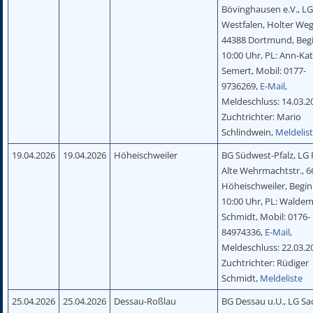
Bövinghausen e.V., L
Westfalen, Holter Weg
44388 Dortmund, Beg
10:00 Uhr, PL: Ann-Kat
Semert, Mobil: 0177-
9736269,
E-Mail
,
Meldeschluss: 14.03.2
Zuchtrichter: Mario
Schlindwein,
Meldelis
19.04.2026
19.04.2026
Höheischweiler
BG Südwest-Pfalz, LG P
Alte Wehrmachtstr., 
Höheischweiler, Begin
10:00 Uhr, PL: Walde
Schmidt, Mobil: 0176-
84974336,
E-Mail
,
Meldeschluss: 22.03.2
Zuchtrichter: Rüdiger
Schmidt,
Meldeliste
25.04.2026
25.04.2026
Dessau-Roßlau
BG Dessau u.U., LG Sa