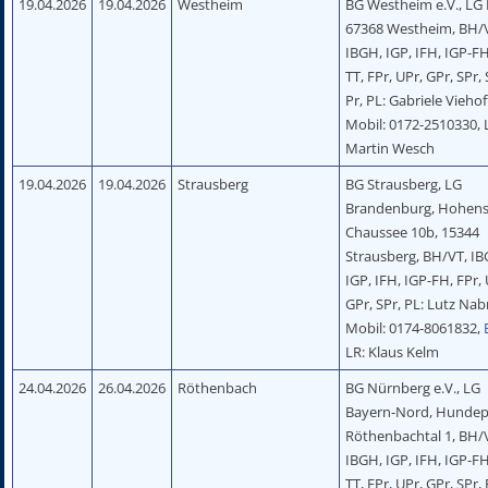
19.04.2026
19.04.2026
Westheim
BG Westheim e.V., LG P
67368 Westheim, BH/
IBGH, IGP, IFH, IGP-FH
TT, FPr, UPr, GPr, SPr, 
Pr, PL: Gabriele Viehof
Mobil: 0172-2510330, 
Martin Wesch
19.04.2026
19.04.2026
Strausberg
BG Strausberg, LG
Brandenburg, Hohens
Chaussee 10b, 15344
Strausberg, BH/VT, IB
IGP, IFH, IGP-FH, FPr, 
GPr, SPr, PL: Lutz Nab
Mobil: 0174-8061832,
LR: Klaus Kelm
24.04.2026
26.04.2026
Röthenbach
BG Nürnberg e.V., LG
Bayern-Nord, Hundepl
Röthenbachtal 1, BH/
IBGH, IGP, IFH, IGP-FH
TT, FPr, UPr, GPr, SPr, 