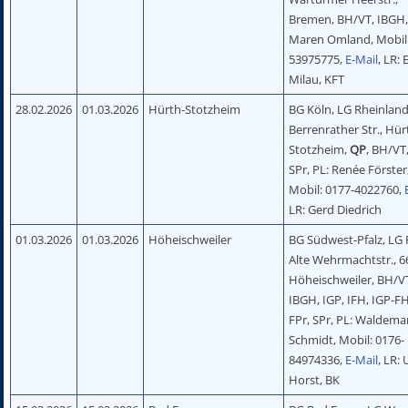
Bremen, BH/VT, IBGH,
Maren Omland, Mobil:
53975775,
E-Mail
, LR: 
Milau, KFT
28.02.2026
01.03.2026
Hürth-Stotzheim
BG Köln, LG Rheinland
Berrenrather Str., Hür
Stotzheim,
QP
, BH/VT
SPr, PL: Renée Förster
Mobil: 0177-4022760,
LR: Gerd Diedrich
01.03.2026
01.03.2026
Höheischweiler
BG Südwest-Pfalz, LG P
Alte Wehrmachtstr., 
Höheischweiler, BH/V
IBGH, IGP, IFH, IGP-FH
FPr, SPr, PL: Waldema
Schmidt, Mobil: 0176-
84974336,
E-Mail
, LR:
Horst, BK