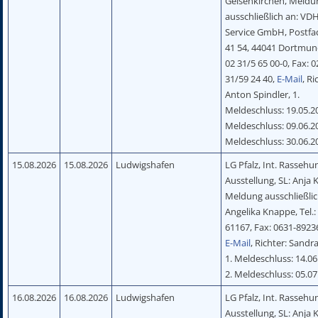
Gelsenkirchen, Meldu
ausschließlich an: VD
Service GmbH, Postfa
41 54, 44041 Dortmund
02 31/5 65 00-0, Fax: 0
31/59 24 40,
E-Mail
, Ri
Anton Spindler, 1.
Meldeschluss: 19.05.20
Meldeschluss: 09.06.20
Meldeschluss: 30.06.2
15.08.2026
15.08.2026
Ludwigshafen
LG Pfalz, Int. Rassehu
Ausstellung, SL: Anja K
Meldung ausschließlic
Angelika Knappe, Tel.:
61167, Fax: 0631-892
E-Mail
, Richter: Sandr
1. Meldeschluss: 14.06
2. Meldeschluss: 05.0
16.08.2026
16.08.2026
Ludwigshafen
LG Pfalz, Int. Rassehu
Ausstellung, SL: Anja K