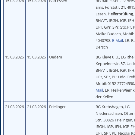
15.03.2026
15.03.2026
Bad Essen
BG Bad Essen, LG Wes
Ems, Forststr. 21, 491
Essen,
Helferprüfung
,
BH/VT, IBGH, IGP, IFH,
UPr, GPr, SPr, Stö.Pr, 
Maike Budach, Mobil:
4040798,
E-Mail
, LR: R
Dersch
15.03.2026
15.03.2026
Uedem
BG Kleve u.U., LG Rhei
Keppelnerstr. 57, Ued
BH/VT, IBGH, IGP, IFH,
UPr, SPr, PL: Udo Greff
Mobil: 0152-27724530
Mail
, LR: Heike Wiemk
der Kellen
21.03.2026
21.03.2026
Frielingen
BG Krebshagen, LG
Niedersachsen, Otter
Str., 30826 Frielingen,
IBGH, IGP, IFH, IGP-FH
UPr, SPr, PL: Nicolai K