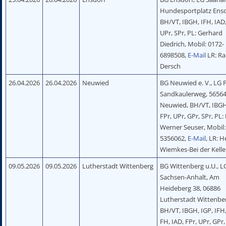
Hundesportplatz Ensd
BH/VT, IBGH, IFH, IAD,
UPr, SPr, PL: Gerhard
Diedrich, Mobil: 0172-
6898508,
E-Mail
LR: Ra
Dersch
26.04.2026
26.04.2026
Neuwied
BG Neuwied e. V., LG P
Sandkaulerweg, 5656
Neuwied, BH/VT, IBGH
FPr, UPr, GPr, SPr, PL:
Werner Seuser, Mobil:
5356062,
E-Mail
, LR: H
Wiemkes-Bei der Kell
09.05.2026
09.05.2026
Lutherstadt Wittenberg
BG Wittenberg u.U., L
Sachsen-Anhalt, Am
Heideberg 38, 06886
Lutherstadt Wittenbe
BH/VT, IBGH, IGP, IFH,
FH, IAD, FPr, UPr, GPr,