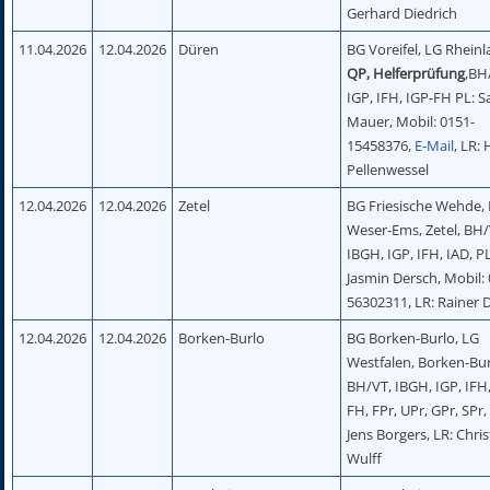
Gerhard Diedrich
11.04.2026
12.04.2026
Düren
BG Voreifel, LG Rhein
QP, Helferprüfung
,BH
IGP, IFH, IGP-FH PL: S
Mauer, Mobil: 0151-
15458376,
E-Mail
, LR:
Pellenwessel
12.04.2026
12.04.2026
Zetel
BG Friesische Wehde,
Weser-Ems, Zetel, BH/
IBGH, IGP, IFH, IAD, PL
Jasmin Dersch, Mobil:
56302311, LR: Rainer 
12.04.2026
12.04.2026
Borken-Burlo
BG Borken-Burlo, LG
Westfalen, Borken-Bur
BH/VT, IBGH, IGP, IFH,
FH, FPr, UPr, GPr, SPr,
Jens Borgers, LR: Chris
Wulff