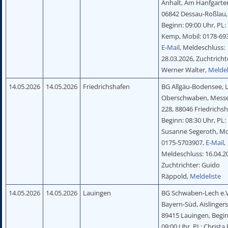
Anhalt, Am Hanfgarte
06842 Dessau-Roßlau,
Beginn: 09:00 Uhr, PL:
Kemp, Mobil: 0178-69
E-Mail
, Meldeschluss:
28.03.2026, Zuchtricht
Werner Walter,
Meldel
14.05.2026
14.05.2026
Friedrichshafen
BG Allgäu-Bodensee, 
Oberschwaben, Messe
228, 88046 Friedrichs
Beginn: 08:30 Uhr, PL:
Susanne Segeroth, Mo
0175-5703907,
E-Mail
,
Meldeschluss: 16.04.2
Zuchtrichter: Guido
Räppold,
Meldeliste
14.05.2026
14.05.2026
Lauingen
BG Schwaben-Lech e.V
Bayern-Süd, Aislingerst
89415 Lauingen, Begi
09:00 Uhr, PL: Christa 