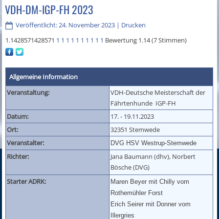
VDH-DM-IGP-FH 2023
Veröffentlicht: 24. November 2023
|
Drucken
1.1428571428571
1
1
1
1
1
1
1
1
1
1
Bewertung 1.14 (7 Stimmen)
Allgemeine Information
Veranstaltung:
VDH-Deutsche Meisterschaft der
Fährtenhunde IGP-FH
Datum:
17. - 19.11.2023
Ort:
32351 Stemwede
Veranstalter:
DVG HSV Westrup-Stemwede
Richter:
Jana Baumann (dhv), Norbert
Bösche (DVG)
Starter ADRK:
Maren Beyer mit Chilly vom
Rothemühler Forst
Erich Seirer mit Donner vom
Illergries