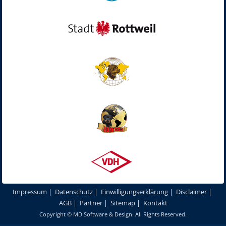
Impressum
|
Datenschutz
|
Einwilligungserklärung
|
Disclaimer
|
AGB
|
Partner
|
Sitemap
|
Kontakt
Copyright ©
MD Software & Design
. All Rights Reserved.