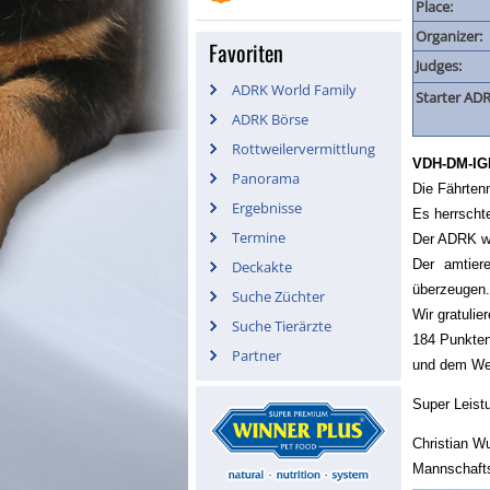
Place:
Organizer:
Favoriten
Judges:
ADRK World Family
Starter ADR
ADRK Börse
Rottweilervermittlung
VDH-DM-IG
Panorama
Die Fährten
Ergebnisse
Es herrschte
Termine
Der ADRK w
Der amtier
Deckakte
überzeugen.
Suche Züchter
Wir gratuli
Suche Tierärzte
184 Punkte
Partner
und dem Wert
Super Leist
Christian Wu
Mannschaft