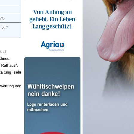
DVG
iger
att.
chnee.
 Rathaus".
altung sehr
ewertung von