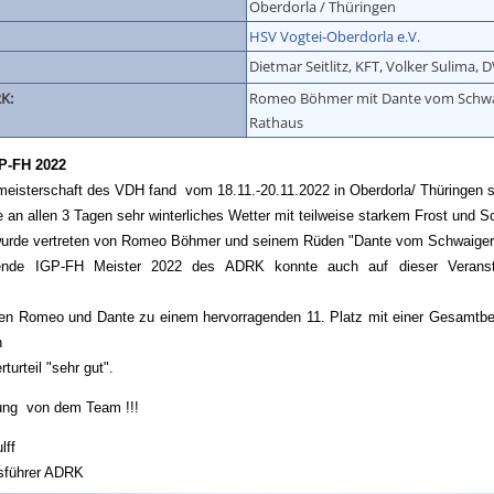
Oberdorla / Thüringen
HSV Vogtei-Oberdorla e.V.
Dietmar Seitlitz, KFT, Volker Sulima, 
K:
Romeo Böhmer mit Dante vom Schwa
Rathaus
P-FH 2022
meisterschaft des VDH fand vom 18.11.-20.11.2022 in Oberdorla/ Thüringen st
 an allen 3 Tagen sehr winterliches Wetter mit teilweise starkem Frost und S
urde vertreten von Romeo Böhmer und seinem Rüden "Dante vom Schwaiger
ende IGP-FH Meister 2022 des ADRK konnte auch auf dieser Veranst
eren Romeo und Dante zu einem hervorragenden 11. Platz mit einer Gesamtb
n
urteil "sehr gut".
ung von dem Team !!!
lff
sführer ADRK