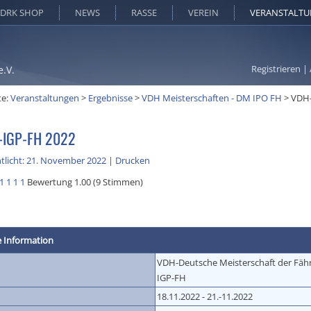
DRK SHOP
NEWS
RASSE
VEREIN
VERANSTALT
Registrieren
|
e.V.
te:
Veranstaltungen
>
Ergebnisse
>
VDH Meisterschaften - DM IPO FH
>
VDH
IGP-FH 2022
tlicht: 21. November 2022
|
Drucken
1
1
1
1
Bewertung 1.00 (9 Stimmen)
e Information
VDH-Deutsche Meisterschaft der Fä
IGP-FH
18.11.2022 - 21.-11.2022