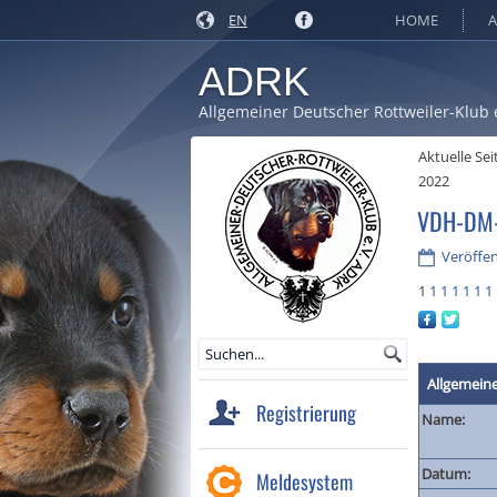
EN
HOME
A
ADRK
Allgemeiner Deutscher Rottweiler-Klub 
Aktuelle Sei
2022
VDH-DM-
Veröffen
1
1
1
1
1
1
1
Allgemein
Registrierung
Name:
Datum:
Meldesystem