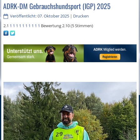
ADRK-DM Gebrauchshundsport (IGP) 2025
Veröffentlicht: 07. Oktober 2025
|
Drucken
2.1
1
1
1
1
1
1
1
1
1
1
Bewertung 2.10 (5 Stimmen)