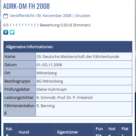
ADRK-DM FH 2008
Veröffentlicht: 09. November 2008
|
Drucken
0.5
1
1
1
1
1
1
1
1
1
1
Bewertung 0.50 (8 Stimmen)
Allgemeine Informationen
Name
29. Deutsche Meisterschaft der Fährtenhunde
Datum
01./02.11.2008
Ort
Wittenberg
Bezirksgruppe
BG Wittenberg
Prüfungsleiter
Dieter Kühntoph
Leistungsrichter
R. Schmidt, Prof. Dr. P. Friedrich
Fährteneinteilun
R. Berning
g
Kat.
Pun
Not
Plat
Hund
Eigentümer
#
kte
e
z