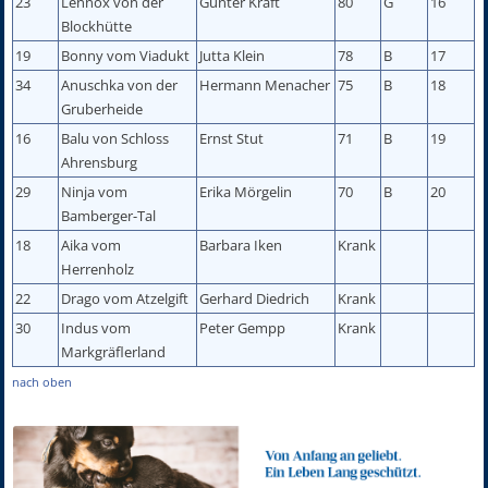
23
Lennox von der
Günter Kraft
80
G
16
Blockhütte
19
Bonny vom Viadukt
Jutta Klein
78
B
17
34
Anuschka von der
Hermann Menacher
75
B
18
Gruberheide
16
Balu von Schloss
Ernst Stut
71
B
19
Ahrensburg
29
Ninja vom
Erika Mörgelin
70
B
20
Bamberger-Tal
18
Aika vom
Barbara Iken
Krank
Herrenholz
22
Drago vom Atzelgift
Gerhard Diedrich
Krank
30
Indus vom
Peter Gempp
Krank
Markgräflerland
nach oben