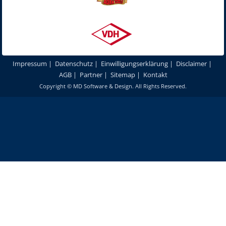
Impressum
|
Datenschutz
|
Einwilligungserklärung
|
Disclaimer
|
AGB
|
Partner
|
Sitemap
|
Kontakt
Copyright ©
MD Software & Design
. All Rights Reserved.
Um unsere Webseite für Sie optimal zu gestalten und fortlaufend
verbessern zu können, verwenden wir Cookies. Durch die weitere
Nutzung unserer Webseiten und Produkte stimmen Sie der Verwendung
von Cookies zu.
Mehr erfahren
Akzeptieren