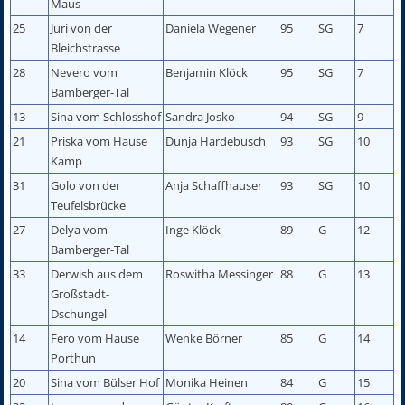
Maus
25
Juri von der
Daniela Wegener
95
SG
7
Bleichstrasse
28
Nevero vom
Benjamin Klöck
95
SG
7
Bamberger-Tal
13
Sina vom Schlosshof
Sandra Josko
94
SG
9
21
Priska vom Hause
Dunja Hardebusch
93
SG
10
Kamp
31
Golo von der
Anja Schaffhauser
93
SG
10
Teufelsbrücke
27
Delya vom
Inge Klöck
89
G
12
Bamberger-Tal
33
Derwish aus dem
Roswitha Messinger
88
G
13
Großstadt-
Dschungel
14
Fero vom Hause
Wenke Börner
85
G
14
Porthun
20
Sina vom Bülser Hof
Monika Heinen
84
G
15