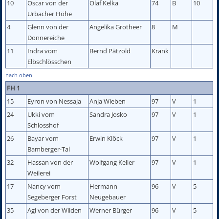
10
Oscar von der
Olaf Kelka
74
B
10
Urbacher Höhe
4
Glenn von der
Angelika Grotheer
8
M
Donnereiche
11
Indra vom
Bernd Pätzold
Krank
Elbschlösschen
nach oben
FH 1
15
Eyron von Nessaja
Anja Wieben
97
V
1
24
Ukki vom
Sandra Josko
97
V
1
Schlosshof
26
Bayar vom
Erwin Klöck
97
V
1
Bamberger-Tal
32
Hassan von der
Wolfgang Keller
97
V
1
Weilerei
17
Nancy vom
Hermann
96
V
5
Segeberger Forst
Neugebauer
35
Agi von der Wilden
Werner Bürger
96
V
5