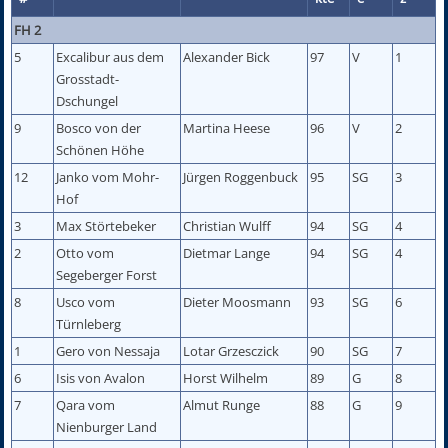
FH 2
5
Excalibur aus dem
Alexander Bick
97
V
1
Grosstadt-
Dschungel
9
Bosco von der
Martina Heese
96
V
2
Schönen Höhe
12
Janko vom Mohr-
Jürgen Roggenbuck
95
SG
3
Hof
3
Max Störtebeker
Christian Wulff
94
SG
4
2
Otto vom
Dietmar Lange
94
SG
4
Segeberger Forst
8
Usco vom
Dieter Moosmann
93
SG
6
Türnleberg
1
Gero von Nessaja
Lotar Grzesczick
90
SG
7
6
Isis von Avalon
Horst Wilhelm
89
G
8
7
Qara vom
Almut Runge
88
G
9
Nienburger Land