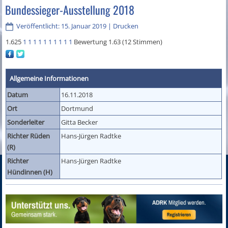
Bundessieger-Ausstellung 2018
Veröffentlicht: 15. Januar 2019
|
Drucken
1.625
1
1
1
1
1
1
1
1
1
1
Bewertung 1.63 (12 Stimmen)
Allgemeine Informationen
Datum
16.11.2018
Ort
Dortmund
Sonderleiter
Gitta Becker
Richter Rüden
Hans-Jürgen Radtke
(R)
Richter
Hans-Jürgen Radtke
Hündinnen (H)