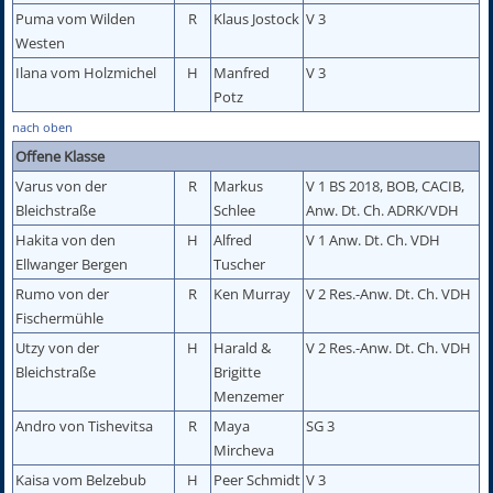
Puma vom Wilden
R
Klaus Jostock
V 3
Westen
Ilana vom Holzmichel
H
Manfred
V 3
Potz
nach oben
Offene Klasse
Varus von der
R
Markus
V 1 BS 2018, BOB, CACIB,
Bleichstraße
Schlee
Anw. Dt. Ch. ADRK/VDH
Hakita von den
H
Alfred
V 1 Anw. Dt. Ch. VDH
Ellwanger Bergen
Tuscher
Rumo von der
R
Ken Murray
V 2 Res.-Anw. Dt. Ch. VDH
Fischermühle
Utzy von der
H
Harald &
V 2 Res.-Anw. Dt. Ch. VDH
Bleichstraße
Brigitte
Menzemer
Andro von Tishevitsa
R
Maya
SG 3
Mircheva
Kaisa vom Belzebub
H
Peer Schmidt
V 3