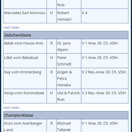
Ruis
Mercedes Earl Antonius
H
Robert
V 4
Usmiani
nach oben
Zwischenklasse
Balak vom Hause Anin
R
Dr. Jana
V 1 Anw. Dt. Ch. VDH
Alpers
Lillet vom Belzebub
H
Perer
V 1 Anw. Dt. Ch. VDH
Schmidt
Kay vom Kronenberg
R
Jürgen &
V 2 Res.-Anw. Dt. Ch. VDH
Petra
Heneka
Xenja vom Kümmelsee
H
Ute & Patrick
V 2 Res.-Anw. Dt. Ch. VDH
Ruis
nach oben
Championklasse
Enzo vom Arenberger
R
Michael
V 1 Anw. Dt. Ch. VDH
Land
Tallarek