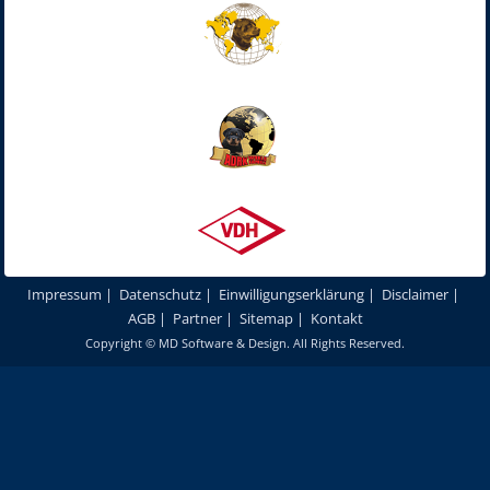
Impressum
|
Datenschutz
|
Einwilligungserklärung
|
Disclaimer
|
AGB
|
Partner
|
Sitemap
|
Kontakt
Copyright ©
MD Software & Design
. All Rights Reserved.