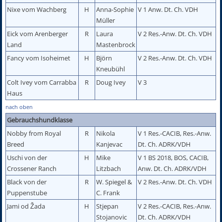
Nixe vom Wachberg
H
Anna-Sophie
V 1 Anw. Dt. Ch. VDH
Müller
Eick vom Arenberger
R
Laura
V 2 Res.-Anw. Dt. Ch. VDH
Land
Mastenbrock
Fancy vom Isoheimet
H
Björn
V 2 Res.-Anw. Dt. Ch. VDH
Kneubühl
Colt Ivey vom Carrabba
R
Doug Ivey
V 3
Haus
nach oben
Gebrauchshundklasse
Nobby from Royal
R
Nikola
V 1 Res.-CACIB, Res.-Anw.
Breed
Kanjevac
Dt. Ch. ADRK/VDH
Uschi von der
H
Mike
V 1 BS 2018, BOS, CACIB,
Crossener Ranch
Litzbach
Anw. Dt. Ch. ADRK/VDH
Black von der
R
W. Spiegel &
V 2 Res.-Anw. Dt. Ch. VDH
Puppenstube
C. Frank
Jami od Žada
H
Stjepan
V 2 Res.-CACIB, Res.-Anw.
Stojanovic
Dt. Ch. ADRK/VDH