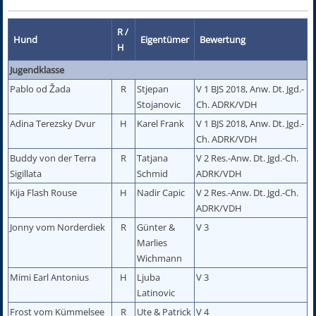
R /
Hund
Eigentümer
Bewertung
H
Jugendklasse
Pablo od Žada
R
Stjepan
V 1 BJS 2018, Anw. Dt. Jgd.-
Stojanovic
Ch. ADRK/VDH
Adina Terezsky Dvur
H
Karel Frank
V 1 BJS 2018, Anw. Dt. Jgd.-
Ch. ADRK/VDH
Buddy von der Terra
R
Tatjana
V 2 Res.-Anw. Dt. Jgd.-Ch.
Sigillata
Schmid
ADRK/VDH
Kija Flash Rouse
H
Nadir Capic
V 2 Res.-Anw. Dt. Jgd.-Ch.
ADRK/VDH
Jonny vom Norderdiek
R
Günter &
V 3
Marlies
Wichmann
Mimi Earl Antonius
H
Ljuba
V 3
Latinovic
Frost vom Kümmelsee
R
Ute & Patrick
V 4