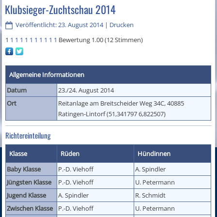
Klubsieger-Zuchtschau 2014
Veröffentlicht: 23. August 2014
|
Drucken
1
1
1
1
1
1
1
1
1
1
1
Bewertung 1.00 (12 Stimmen)
Allgemeine Informationen
Datum
23./24. August 2014
Ort
Reitanlage am Breitscheider Weg 34C, 40885
Ratingen-Lintorf (51,341797 6,822507)
Richtereinteilung
Klasse
Rüden
Hündinnen
Baby Klasse
P.-D. Viehoff
A. Spindler
Jüngsten Klasse
P.-D. Viehoff
U. Petermann
Jugend Klasse
A. Spindler
R. Schmidt
Zwischen Klasse
P.-D. Viehoff
U. Petermann